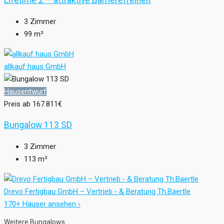
Lifetime 2 – attraktive Barrierefreiheit
3
Zimmer
99
m²
allkauf haus GmbH
Hausentwurf
Preis ab
167.811€
Bungalow 113 SD
3
Zimmer
113
m²
Drevo Fertigbau GmbH – Vertrieb.- & Beratung Th.Baertle
170+ Häuser ansehen ›
Weitere Bungalows