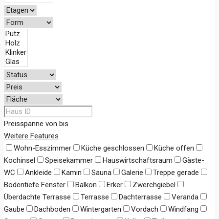
Preisspanne
von
bis
Weitere Features
Wohn-Esszimmer
Küche geschlossen
Küche offen
Kochinsel
Speisekammer
Hauswirtschaftsraum
Gäste-
WC
Ankleide
Kamin
Sauna
Galerie
Treppe gerade
Bodentiefe Fenster
Balkon
Erker
Zwerchgiebel
Überdachte Terrasse
Terrasse
Dachterrasse
Veranda
Gaube
Dachboden
Wintergarten
Vordach
Windfang