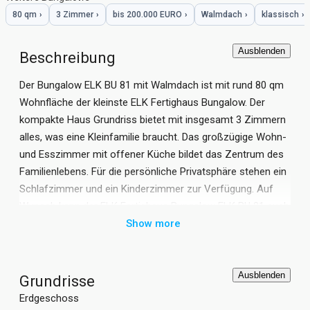
80 qm
›
3 Zimmer
›
bis 200.000 EURO
›
Walmdach
›
klassisch
›
Ausblenden
Beschreibung
Der Bungalow ELK BU 81 mit Walmdach ist mit rund 80 qm
Wohnfläche der kleinste ELK Fertighaus Bungalow. Der
kompakte Haus Grundriss bietet mit insgesamt 3 Zimmern
alles, was eine Kleinfamilie braucht. Das großzügige Wohn-
und Esszimmer mit offener Küche bildet das Zentrum des
Familienlebens. Für die persönliche Privatsphäre stehen ein
Schlafzimmer und ein Kinderzimmer zur Verfügung. Auf
Wunsch kann der ELK Fertighaus Bungalow ELK BU 81 auch
komplett barrierefrei geplant werden.
Show more
Ausblenden
Grundrisse
Erdgeschoss