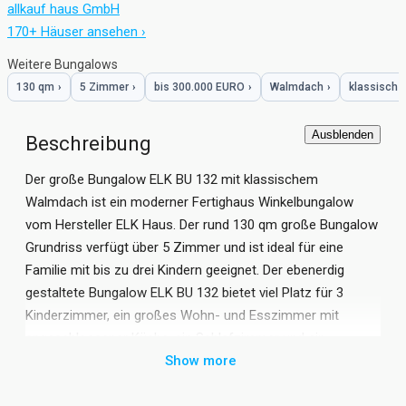
allkauf haus GmbH
170+ Häuser ansehen ›
Weitere Bungalows
130 qm
›
5 Zimmer
›
bis 300.000 EURO
›
Walmdach
›
klassisch
›
Ausblenden
Beschreibung
Der große Bungalow ELK BU 132 mit klassischem
Walmdach ist ein moderner Fertighaus Winkelbungalow
vom Hersteller ELK Haus. Der rund 130 qm große Bungalow
Grundriss verfügt über 5 Zimmer und ist ideal für eine
Familie mit bis zu drei Kindern geeignet. Der ebenerdig
gestaltete Bungalow ELK BU 132 bietet viel Platz für 3
Kinderzimmer, ein großes Wohn- und Esszimmer mit
angeschlossener Küche, ein Schlafzimmer und ein
Familienbad mit separatem WC. Die überdachte Terrasse ist
Show more
vom Wohnzimmer aus zugänglich. Die Außenfassade vom
Fertighaus Bungalow ELK BU 132 ist weiß verputzt und mit