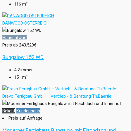
116
m²
DANWOOD ÖSTERREICH
Hausentwurf
Preis ab
243.529€
Bungalow 152 WD
4
Zimmer
151
m²
Drevo Fertigbau GmbH – Vertrieb.- & Beratung Th.Baertle
Beliebt
Kundenhaus
Preis auf Anfrage
Moderner Fertighaus Bungalow mit Flachdach und