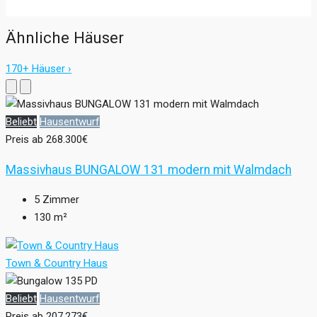
Ähnliche Häuser
170+ Häuser ›
Beliebt
Hausentwurf
Preis ab
268.300€
Massivhaus BUNGALOW 131 modern mit Walmdach
5
Zimmer
130
m²
Town & Country Haus
Beliebt
Hausentwurf
Preis ab
207.273€