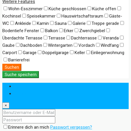
Weitere Features
Wohn-Esszimmer
Küche geschlossen
Küche offen
Kochinsel
Speisekammer
Hauswirtschaftsraum
Gäste-
WC
Ankleide
Kamin
Sauna
Galerie
Treppe gerade
Bodentiefe Fenster
Balkon
Erker
Zwerchgiebel
Überdachte Terrasse
Terrasse
Dachterrasse
Veranda
Gaube
Dachboden
Wintergarten
Vordach
Windfang
Carport
Garage
Doppelgarage
Keller
Einliegerwohnung
Barrierefrei
Suchen
Suche speichern
Anmeldung
Registrieren
×
Erinnere dich an mich
Passwort vergessen?