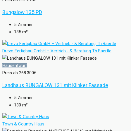
Bungalow 135 PD
5
Zimmer
135
m²
Drevo Fertigbau GmbH – Vertrieb.- & Beratung Th.Baertle
Hausentwurf
Preis ab
268.300€
Landhaus BUNGALOW 131 mit Klinker Fassade
5
Zimmer
130
m²
Town & Country Haus