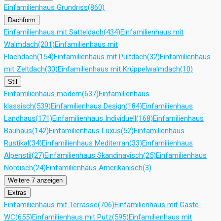
Einfamilienhaus Grundriss
(860)
Dachform
Einfamilienhaus mit Satteldach
(434)
Einfamilienhaus mit
Walmdach
(201)
Einfamilienhaus mit
Flachdach
(154)
Einfamilienhaus mit Pultdach
(32)
Einfamilienhaus
mit Zeltdach
(30)
Einfamilienhaus mit Krüppelwalmdach
(10)
Stil
Einfamilienhaus modern
(637)
Einfamilienhaus
klassisch
(539)
Einfamilienhaus Design
(184)
Einfamilienhaus
Landhaus
(171)
Einfamilienhaus Individuell
(168)
Einfamilienhaus
Bauhaus
(142)
Einfamilienhaus Luxus
(52)
Einfamilienhaus
Rustikal
(34)
Einfamilienhaus Mediterran
(33)
Einfamilienhaus
Alpenstil
(27)
Einfamilienhaus Skandinavisch
(25)
Einfamilienhaus
Nordisch
(24)
Einfamilienhaus Amerikanisch
(3)
Weitere 7 anzeigen
Extras
Einfamilienhaus mit Terrasse
(706)
Einfamilienhaus mit Gäste-
WC
(655)
Einfamilienhaus mit Putz
(595)
Einfamilienhaus mit