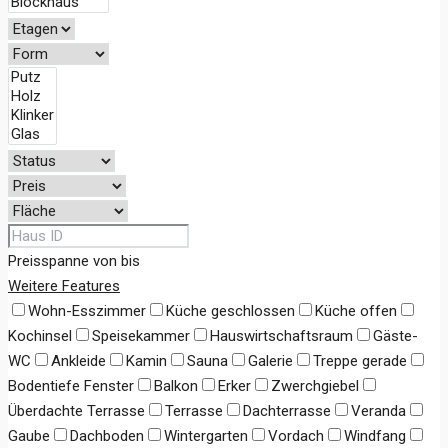
Preisspanne
von
bis
Weitere Features
Wohn-Esszimmer
Küche geschlossen
Küche offen
Kochinsel
Speisekammer
Hauswirtschaftsraum
Gäste-
WC
Ankleide
Kamin
Sauna
Galerie
Treppe gerade
Bodentiefe Fenster
Balkon
Erker
Zwerchgiebel
Überdachte Terrasse
Terrasse
Dachterrasse
Veranda
Gaube
Dachboden
Wintergarten
Vordach
Windfang