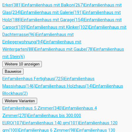
Erker
(381)
Einfamilienhaus mit Balkon
(267)
Einfamilienhaus mit
Glas
(234)
Einfamilienhaus mit Galerie
(191)
Einfamilienhaus mit
Holz
(188)
Einfamilienhaus mit Garage
(154)
Einfamilienhaus mit
Carport
(109)
Einfamilienhaus mit Klinker
(102)
Einfamilienhaus mit
Dachterrasse
(96)
Einfamilienhaus mit
Einliegerwohnung
(94)
Einfamilienhaus mit
Wintergarten
(88)
Einfamilienhaus mit Gaube
(78)
Einfamilienhaus
mit Stein
(6)
Weitere 10 anzeigen
Bauweise
Einfamilienhaus Fertighaus
(725)
Einfamilienhaus
Massivhaus
(146)
Einfamilienhaus Holzhaus
(14)
Einfamilienhaus
Blockhaus
(2)
Weitere Varianten
Einfamilienhaus 5 Zimmer
(340)
Einfamilienhaus 4
Zimmer
(270)
Einfamilienhaus bis 300.000
EURO
(107)
Einfamilienhaus 140 qm
(101)
Einfamilienhaus 120
qm
(100)
Einfamilienhaus 6 Zimmer
(98)
Einfamilienhaus 130