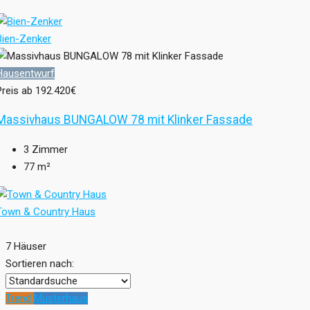
Bien-Zenker
Hausentwurf
Preis ab
192.420€
Massivhaus BUNGALOW 78 mit Klinker Fassade
3
Zimmer
77
m²
Town & Country Haus
7 Häuser
Sortieren nach:
Trend
Musterhaus