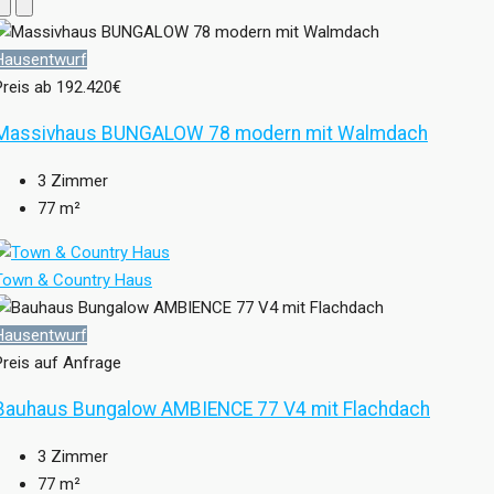
Hausentwurf
Preis ab
192.420€
Massivhaus BUNGALOW 78 modern mit Walmdach
3
Zimmer
77
m²
Town & Country Haus
Hausentwurf
Preis auf Anfrage
Bauhaus Bungalow AMBIENCE 77 V4 mit Flachdach
3
Zimmer
77
m²