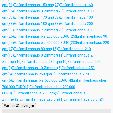
qm
(81)
Einfamilienhaus 150 qm
(77)
Einfamilienhaus 160
qm
(75)
Einfamilienhaus 3 Zimmer
(75)
Einfamilienhaus 110
qm
(73)
Einfamilienhaus 170 qm
(58)
Einfamilienhaus 100
qm
(38)
Einfamilienhaus 180 qm
(38)
Einfamilienhaus 200
qm
(30)
Einfamilienhaus 7 Zimmer
(29)
Einfamilienhaus 190
qm
(25)
Einfamilienhaus bis 200.000 EURO
(25)
Einfamilienhaus 90
qm
(24)
Einfamilienhaus bis 400.000 EURO
(23)
Einfamilienhaus 220
qm
(17)
Einfamilienhaus 80 qm
(15)
Einfamilienhaus 210
qm
(13)
Einfamilienhaus 8 Zimmer
(11)
Einfamilienhaus 2
Zimmer
(10)
Einfamilienhaus 230 qm
(10)
Einfamilienhaus 240
qm
(9)
Einfamilienhaus 10 Zimmer
(5)
Einfamilienhaus 250
qm
(5)
Einfamilienhaus 260 qm
(5)
Einfamilienhaus 270
qm
(5)
Einfamilienhaus bis 500.000 EURO
(4)
Einfamilienhaus über
700.000 EURO
(4)
Einfamilienhaus bis 700.000
EURO
(3)
Einfamilienhaus 280 qm
(2)
Einfamilienhaus 9
Zimmer
(2)
Einfamilienhaus 290 qm
(1)
Einfamilienhaus 60 qm
(1)
Weitere 32 anzeigen