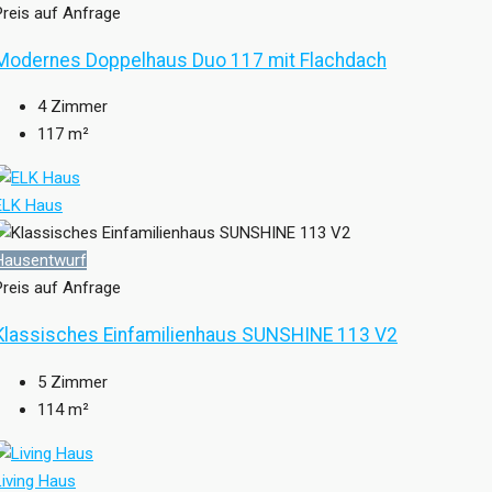
Preis auf Anfrage
Modernes Doppelhaus Duo 117 mit Flachdach
4
Zimmer
117
m²
ELK Haus
Hausentwurf
Preis auf Anfrage
Klassisches Einfamilienhaus SUNSHINE 113 V2
5
Zimmer
114
m²
Living Haus