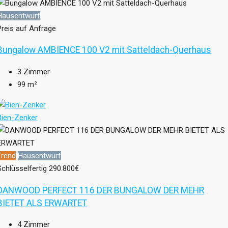
Hausentwurf
Preis auf Anfrage
Bungalow AMBIENCE 100 V2 mit Satteldach-Querhaus
3
Zimmer
99
m²
Bien-Zenker
Trend
Hausentwurf
Schlüsselfertig
290.800€
DANWOOD PERFECT 116 DER BUNGALOW DER MEHR
BIETET ALS ERWARTET
4
Zimmer