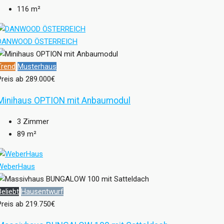
116
m²
DANWOOD ÖSTERREICH
Trend
Musterhaus
Preis ab
289.000€
Minihaus OPTION mit Anbaumodul
3
Zimmer
89
m²
WeberHaus
Beliebt
Hausentwurf
Preis ab
219.750€