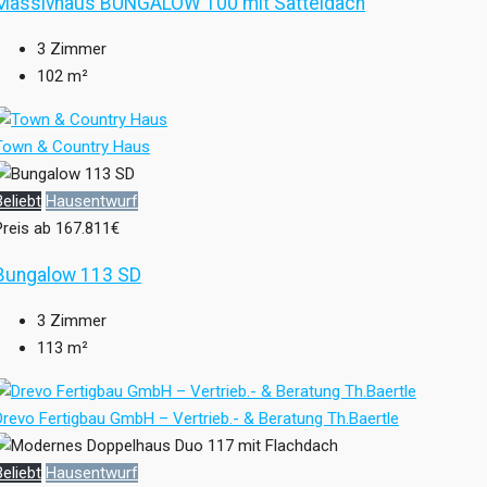
Massivhaus BUNGALOW 100 mit Satteldach
3
Zimmer
102
m²
Town & Country Haus
Beliebt
Hausentwurf
Preis ab
167.811€
Bungalow 113 SD
3
Zimmer
113
m²
Drevo Fertigbau GmbH – Vertrieb.- & Beratung Th.Baertle
Beliebt
Hausentwurf