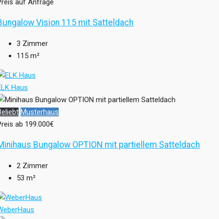
Preis auf Anfrage
Bungalow Vision 115 mit Satteldach
3
Zimmer
115
m²
ELK Haus
Beliebt
Musterhaus
Preis ab
199.000€
Minihaus Bungalow OPTION mit partiellem Satteldach
2
Zimmer
53
m²
WeberHaus