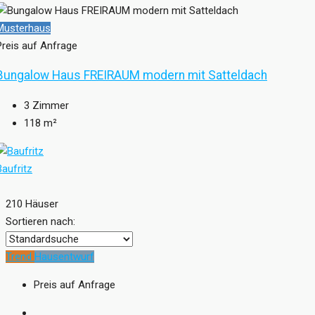
Musterhaus
Preis auf Anfrage
Bungalow Haus FREIRAUM modern mit Satteldach
3
Zimmer
118
m²
Baufritz
210 Häuser
Sortieren nach:
Trend
Hausentwurf
Preis auf Anfrage