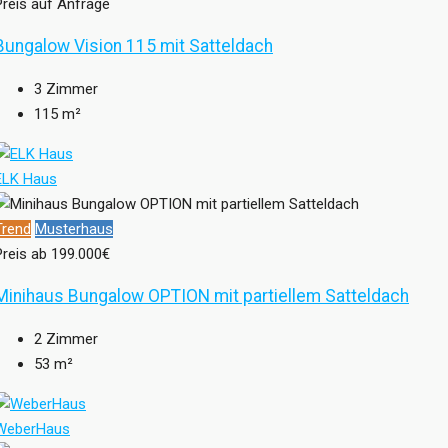
Preis auf Anfrage
Bungalow Vision 115 mit Satteldach
3
Zimmer
115
m²
ELK Haus
Trend
Musterhaus
Preis ab
199.000€
Minihaus Bungalow OPTION mit partiellem Satteldach
2
Zimmer
53
m²
WeberHaus