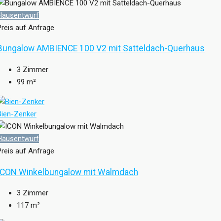
Hausentwurf
Preis auf Anfrage
Bungalow AMBIENCE 100 V2 mit Satteldach-Querhaus
3
Zimmer
99
m²
Bien-Zenker
Hausentwurf
Preis auf Anfrage
ICON Winkelbungalow mit Walmdach
3
Zimmer
117
m²