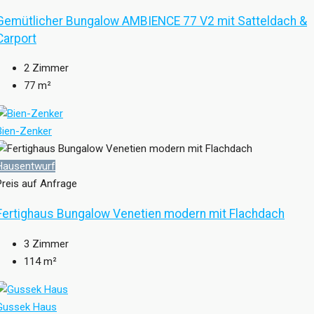
Gemütlicher Bungalow AMBIENCE 77 V2 mit Satteldach &
Carport
2
Zimmer
77
m²
Bien-Zenker
Hausentwurf
Preis auf Anfrage
Fertighaus Bungalow Venetien modern mit Flachdach
3
Zimmer
114
m²
Gussek Haus