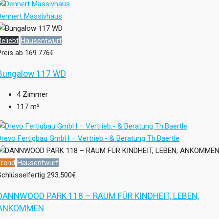
Dennert Massivhaus
Beliebt
Hausentwurf
Preis ab
169.776€
Bungalow 117 WD
4
Zimmer
117
m²
Drevo Fertigbau GmbH – Vertrieb.- & Beratung Th.Baertle
Trend
Hausentwurf
Schlüsselfertig
293.500€
DANNWOOD PARK 118 – RAUM FÜR KINDHEIT, LEBEN,
ANKOMMEN