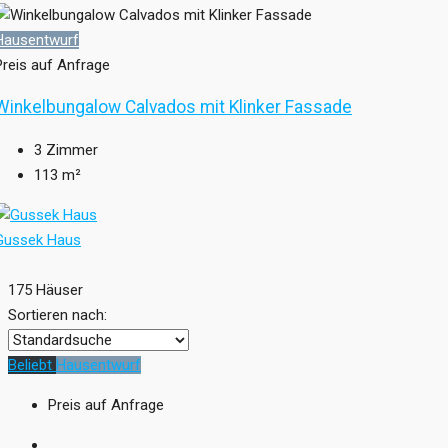
Hausentwurf
Preis auf Anfrage
Winkelbungalow Calvados mit Klinker Fassade
3
Zimmer
113
m²
Gussek Haus
175 Häuser
Sortieren nach:
Beliebt
Hausentwurf
Preis auf Anfrage