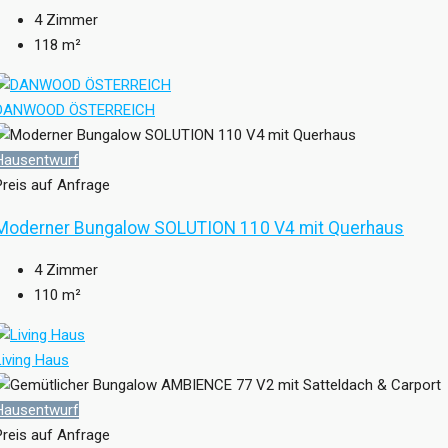
4
Zimmer
118
m²
DANWOOD ÖSTERREICH
Hausentwurf
Preis auf Anfrage
Moderner Bungalow SOLUTION 110 V4 mit Querhaus
4
Zimmer
110
m²
Living Haus
Hausentwurf
Preis auf Anfrage