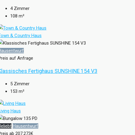
4
Zimmer
108
m²
Town & Country Haus
Hausentwurf
Preis auf Anfrage
Klassisches Fertighaus SUNSHINE 154 V3
5
Zimmer
153
m²
Living Haus
Beliebt
Hausentwurf
Preis ab
207.273€