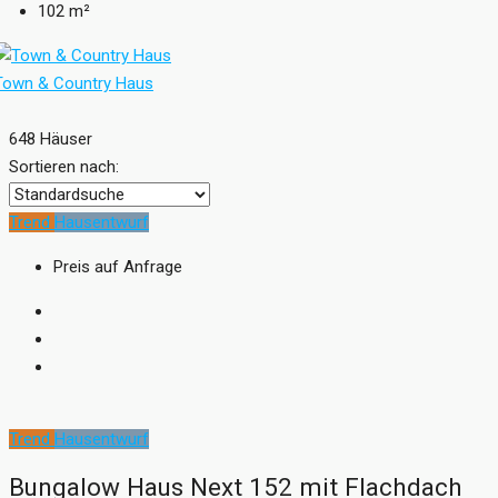
102
m²
Town & Country Haus
648 Häuser
Sortieren nach:
Trend
Hausentwurf
Preis auf Anfrage
Trend
Hausentwurf
Bungalow Haus Next 152 mit Flachdach