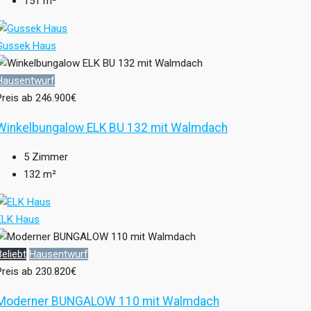
151
m²
Gussek Haus
Hausentwurf
Preis ab
246.900€
Winkelbungalow ELK BU 132 mit Walmdach
5
Zimmer
132
m²
ELK Haus
Beliebt
Hausentwurf
Preis ab
230.820€
Moderner BUNGALOW 110 mit Walmdach