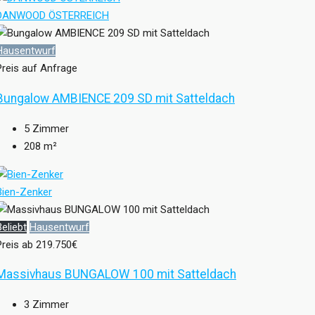
DANWOOD ÖSTERREICH
Hausentwurf
Preis auf Anfrage
Bungalow AMBIENCE 209 SD mit Satteldach
5
Zimmer
208
m²
Bien-Zenker
Beliebt
Hausentwurf
Preis ab
219.750€
Massivhaus BUNGALOW 100 mit Satteldach
3
Zimmer