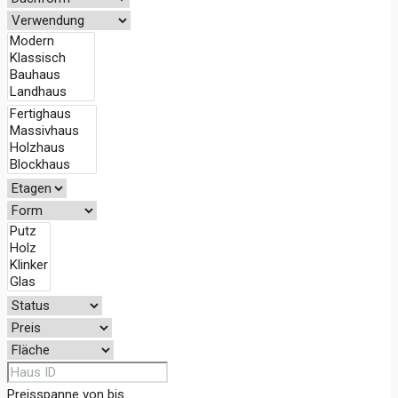
Preisspanne
von
bis