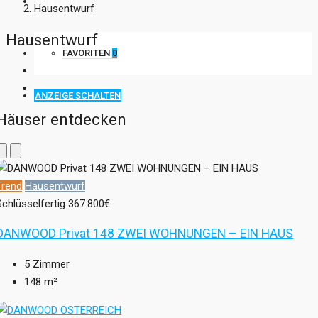
KONTAKT
Hausentwurf
Hausentwurf
FAVORITEN
0
ANZEIGE SCHALTEN
Häuser entdecken
Trend
Hausentwurf
Schlüsselfertig
367.800€
DANWOOD Privat 148 ZWEI WOHNUNGEN – EIN HAUS
5
Zimmer
148
m²