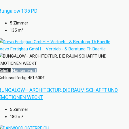
Bungalow 135 PD
5
Zimmer
135
m²
Drevo Fertigbau GmbH – Vertrieb.- & Beratung Th.Baertle
Beliebt
Hausentwurf
Schlüsselfertig
451.600€
BUNGALOW– ARCHITEKTUR, DIE RAUM SCHAFFT UND
EMOTIONEN WECKT
5
Zimmer
180
m²