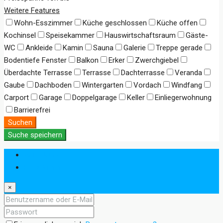
Weitere Features
Wohn-Esszimmer
Küche geschlossen
Küche offen
Kochinsel
Speisekammer
Hauswirtschaftsraum
Gäste-
WC
Ankleide
Kamin
Sauna
Galerie
Treppe gerade
Bodentiefe Fenster
Balkon
Erker
Zwerchgiebel
Überdachte Terrasse
Terrasse
Dachterrasse
Veranda
Gaube
Dachboden
Wintergarten
Vordach
Windfang
Carport
Garage
Doppelgarage
Keller
Einliegerwohnung
Barrierefrei
Suchen
Suche speichern
Anmeldung
Registrieren
×