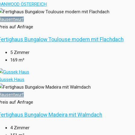
DANWOOD ÖSTERREICH
Hausentwurf
Preis auf Anfrage
Fertighaus Bungalow Toulouse modern mit Flachdach
5
Zimmer
169
m²
Gussek Haus
Hausentwurf
Preis auf Anfrage
Fertighaus Bungalow Madeira mit Walmdach
4
Zimmer