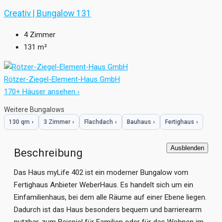
Creativ | Bungalow 131
4
Zimmer
131
m²
Rötzer-Ziegel-Element-Haus GmbH
170+ Häuser ansehen ›
Weitere Bungalows
130 qm
›
3 Zimmer
›
Flachdach
›
Bauhaus
›
Fertighaus
›
Ausblenden
Beschreibung
Das Haus myLife 402 ist ein moderner Bungalow vom
Fertighaus Anbieter
WeberHaus
. Es handelt sich um ein
Einfamilienhaus, bei dem alle Räume auf einer Ebene liegen.
Dadurch ist das Haus besonders bequem und barrierearm
nutzbar, zum Beispiel für Familien oder für das Wohnen im