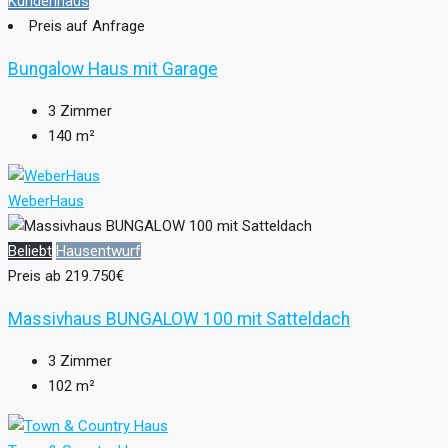
Kundenhaus
Preis auf Anfrage
Bungalow Haus mit Garage
3
Zimmer
140
m²
WeberHaus
Beliebt
Hausentwurf
Preis ab
219.750€
Massivhaus BUNGALOW 100 mit Satteldach
3
Zimmer
102
m²