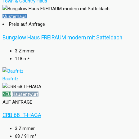
Town & Country Haus
Musterhaus
Preis auf Anfrage
Bungalow Haus FREIRAUM modern mit Satteldach
3
Zimmer
118
m²
Baufritz
NEU
Hausentwurf
AUF ANFRAGE
CRB 68 IT-HAGA
3
Zimmer
68
/ 91 m²