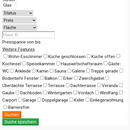
Preisspanne
von
bis
Weitere Features
Wohn-Esszimmer
Küche geschlossen
Küche offen
Kochinsel
Speisekammer
Hauswirtschaftsraum
Gäste-
WC
Ankleide
Kamin
Sauna
Galerie
Treppe gerade
Bodentiefe Fenster
Balkon
Erker
Zwerchgiebel
Überdachte Terrasse
Terrasse
Dachterrasse
Veranda
Gaube
Dachboden
Wintergarten
Vordach
Windfang
Carport
Garage
Doppelgarage
Keller
Einliegerwohnung
Barrierefrei
Suchen
Suche speichern