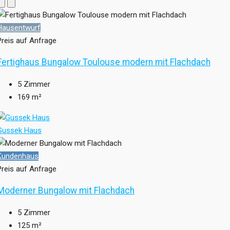
Hausentwurf
Preis auf Anfrage
Fertighaus Bungalow Toulouse modern mit Flachdach
5
Zimmer
169
m²
Gussek Haus
Kundenhaus
Preis auf Anfrage
Moderner Bungalow mit Flachdach
5
Zimmer
125
m²