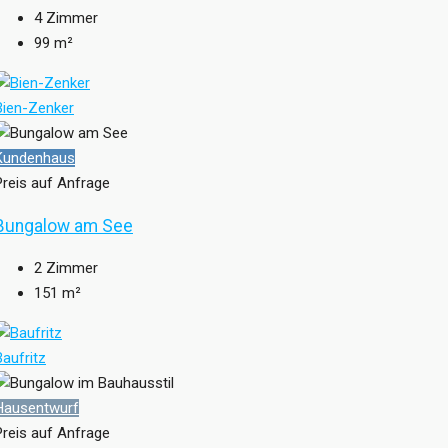
4
Zimmer
99
m²
Bien-Zenker
Kundenhaus
Preis auf Anfrage
Bungalow am See
2
Zimmer
151
m²
Baufritz
Hausentwurf
Preis auf Anfrage