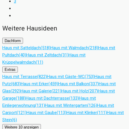
3
Weitere Hausideen
Dachform
Haus mit Satteldach
(518)
Haus mit Walmdach
(218)
Haus mit
Pultdach
(40)
Haus mit Zeltdach
(31)
Haus mit
Krüppelwalmdach
(11)
Extras
Haus mit Terrasse
(822)
Haus mit Gäste-WC
(753)
Haus mit
Putz
(683)
Haus mit Erker
(459)
Haus mit Balkon
(337)
Haus mit
Glas
(292)
Haus mit Galerie
(221)
Haus mit Holz
(207)
Haus mit
Garage
(188)
Haus mit Dachterrasse
(133)
Haus mit
Einliegerwohnung
(131)
Haus mit Wintergarten
(126)
Haus mit
Carport
(121)
Haus mit Gaube
(113)
Haus mit Klinker
(111)
Haus mit
Stein
(6)
Weitere 10 anzeigen