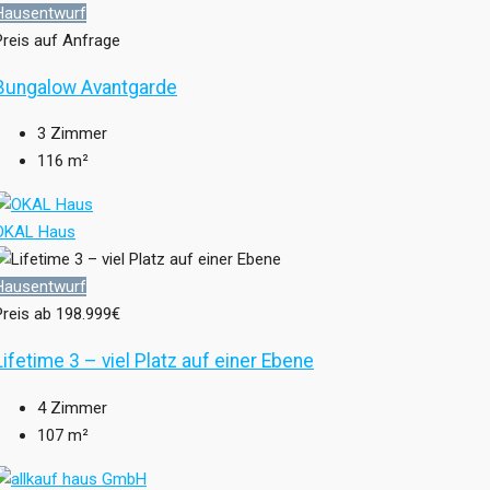
Hausentwurf
Preis auf Anfrage
Bungalow Avantgarde
3
Zimmer
116
m²
OKAL Haus
Hausentwurf
Preis ab
198.999€
Lifetime 3 – viel Platz auf einer Ebene
4
Zimmer
107
m²