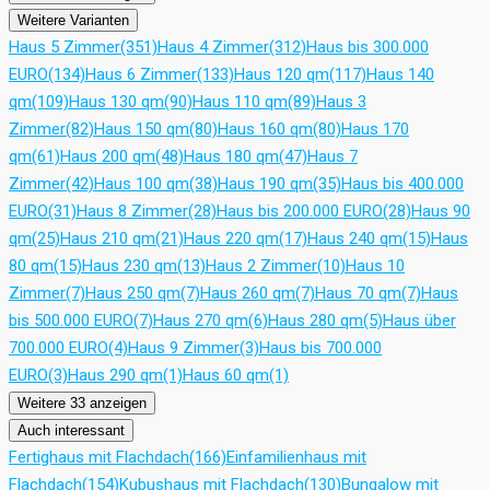
Weitere Varianten
Haus 5 Zimmer
(351)
Haus 4 Zimmer
(312)
Haus bis 300.000
EURO
(134)
Haus 6 Zimmer
(133)
Haus 120 qm
(117)
Haus 140
qm
(109)
Haus 130 qm
(90)
Haus 110 qm
(89)
Haus 3
Zimmer
(82)
Haus 150 qm
(80)
Haus 160 qm
(80)
Haus 170
qm
(61)
Haus 200 qm
(48)
Haus 180 qm
(47)
Haus 7
Zimmer
(42)
Haus 100 qm
(38)
Haus 190 qm
(35)
Haus bis 400.000
EURO
(31)
Haus 8 Zimmer
(28)
Haus bis 200.000 EURO
(28)
Haus 90
qm
(25)
Haus 210 qm
(21)
Haus 220 qm
(17)
Haus 240 qm
(15)
Haus
80 qm
(15)
Haus 230 qm
(13)
Haus 2 Zimmer
(10)
Haus 10
Zimmer
(7)
Haus 250 qm
(7)
Haus 260 qm
(7)
Haus 70 qm
(7)
Haus
bis 500.000 EURO
(7)
Haus 270 qm
(6)
Haus 280 qm
(5)
Haus über
700.000 EURO
(4)
Haus 9 Zimmer
(3)
Haus bis 700.000
EURO
(3)
Haus 290 qm
(1)
Haus 60 qm
(1)
Weitere 33 anzeigen
Auch interessant
Fertighaus mit Flachdach
(166)
Einfamilienhaus mit
Flachdach
(154)
Kubushaus mit Flachdach
(130)
Bungalow mit