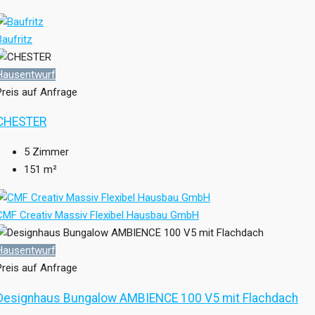
Baufritz
Hausentwurf
Preis auf Anfrage
CHESTER
5
Zimmer
151
m²
CMF Creativ Massiv Flexibel Hausbau GmbH
Hausentwurf
Preis auf Anfrage
Designhaus Bungalow AMBIENCE 100 V5 mit Flachdach