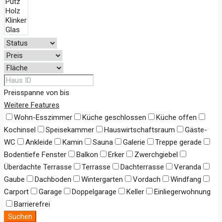
Preisspanne
von
bis
Weitere Features
Wohn-Esszimmer
Küche geschlossen
Küche offen
Kochinsel
Speisekammer
Hauswirtschaftsraum
Gäste-
WC
Ankleide
Kamin
Sauna
Galerie
Treppe gerade
Bodentiefe Fenster
Balkon
Erker
Zwerchgiebel
Überdachte Terrasse
Terrasse
Dachterrasse
Veranda
Gaube
Dachboden
Wintergarten
Vordach
Windfang
Carport
Garage
Doppelgarage
Keller
Einliegerwohnung
Barrierefrei
Suchen