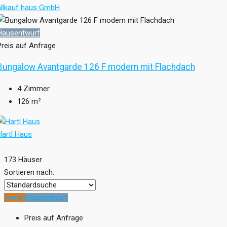
allkauf haus GmbH
Hausentwurf
Preis auf Anfrage
Bungalow Avantgarde 126 F modern mit Flachdach
4
Zimmer
126
m²
Hartl Haus
173 Häuser
Sortieren nach:
Trend
Hausentwurf
Preis auf Anfrage