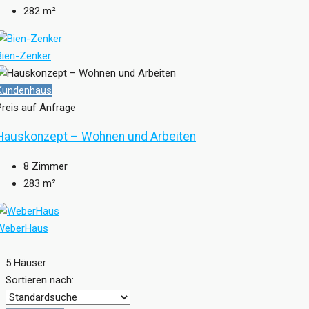
282
m²
Bien-Zenker
Kundenhaus
Preis auf Anfrage
Hauskonzept – Wohnen und Arbeiten
8
Zimmer
283
m²
WeberHaus
5 Häuser
Sortieren nach: