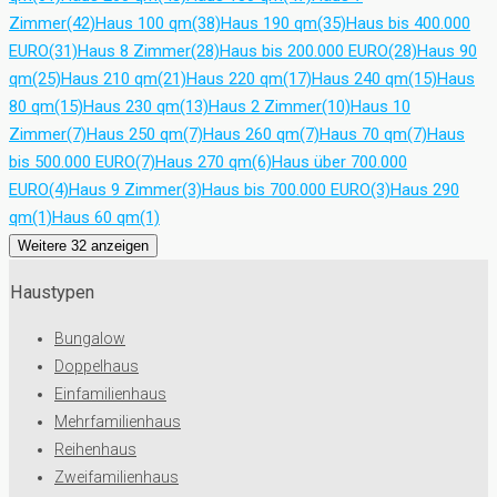
Zimmer
(42)
Haus 100 qm
(38)
Haus 190 qm
(35)
Haus bis 400.000
EURO
(31)
Haus 8 Zimmer
(28)
Haus bis 200.000 EURO
(28)
Haus 90
qm
(25)
Haus 210 qm
(21)
Haus 220 qm
(17)
Haus 240 qm
(15)
Haus
80 qm
(15)
Haus 230 qm
(13)
Haus 2 Zimmer
(10)
Haus 10
Zimmer
(7)
Haus 250 qm
(7)
Haus 260 qm
(7)
Haus 70 qm
(7)
Haus
bis 500.000 EURO
(7)
Haus 270 qm
(6)
Haus über 700.000
EURO
(4)
Haus 9 Zimmer
(3)
Haus bis 700.000 EURO
(3)
Haus 290
qm
(1)
Haus 60 qm
(1)
Weitere 32 anzeigen
Haustypen
Bungalow
Doppelhaus
Einfamilienhaus
Mehrfamilienhaus
Reihenhaus
Zweifamilienhaus