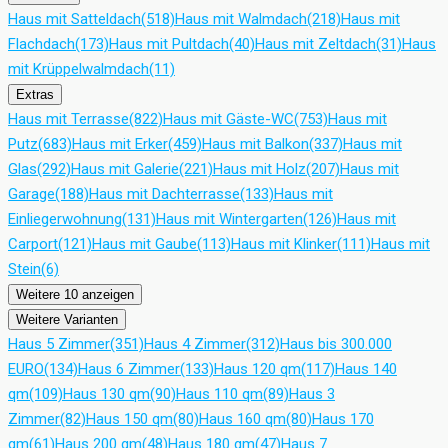
Haus mit Satteldach
(518)
Haus mit Walmdach
(218)
Haus mit
Flachdach
(173)
Haus mit Pultdach
(40)
Haus mit Zeltdach
(31)
Haus
mit Krüppelwalmdach
(11)
Extras
Haus mit Terrasse
(822)
Haus mit Gäste-WC
(753)
Haus mit
Putz
(683)
Haus mit Erker
(459)
Haus mit Balkon
(337)
Haus mit
Glas
(292)
Haus mit Galerie
(221)
Haus mit Holz
(207)
Haus mit
Garage
(188)
Haus mit Dachterrasse
(133)
Haus mit
Einliegerwohnung
(131)
Haus mit Wintergarten
(126)
Haus mit
Carport
(121)
Haus mit Gaube
(113)
Haus mit Klinker
(111)
Haus mit
Stein
(6)
Weitere 10 anzeigen
Weitere Varianten
Haus 5 Zimmer
(351)
Haus 4 Zimmer
(312)
Haus bis 300.000
EURO
(134)
Haus 6 Zimmer
(133)
Haus 120 qm
(117)
Haus 140
qm
(109)
Haus 130 qm
(90)
Haus 110 qm
(89)
Haus 3
Zimmer
(82)
Haus 150 qm
(80)
Haus 160 qm
(80)
Haus 170
qm
(61)
Haus 200 qm
(48)
Haus 180 qm
(47)
Haus 7