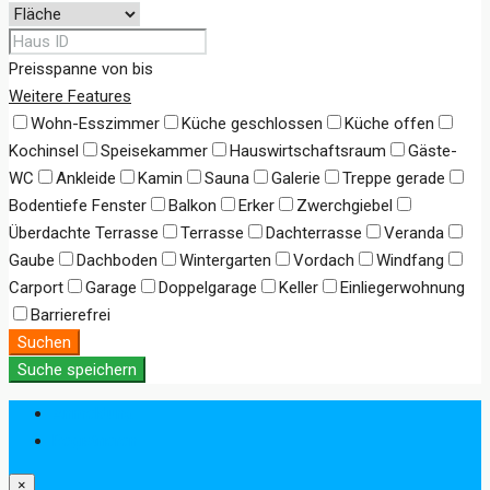
Preisspanne
von
bis
Weitere Features
Wohn-Esszimmer
Küche geschlossen
Küche offen
Kochinsel
Speisekammer
Hauswirtschaftsraum
Gäste-
WC
Ankleide
Kamin
Sauna
Galerie
Treppe gerade
Bodentiefe Fenster
Balkon
Erker
Zwerchgiebel
Überdachte Terrasse
Terrasse
Dachterrasse
Veranda
Gaube
Dachboden
Wintergarten
Vordach
Windfang
Carport
Garage
Doppelgarage
Keller
Einliegerwohnung
Barrierefrei
Suchen
Suche speichern
Anmeldung
Registrieren
×