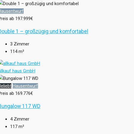
Hausentwurf
Preis ab
197.999€
Double 1 – großzügig und komfortabel
3
Zimmer
114
m²
allkauf haus GmbH
Beliebt
Hausentwurf
Preis ab
169.776€
Bungalow 117 WD
4
Zimmer
117
m²