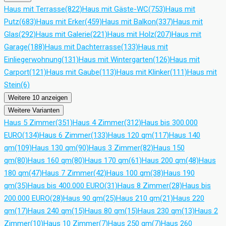
Haus mit Terrasse
(822)
Haus mit Gäste-WC
(753)
Haus mit
Putz
(683)
Haus mit Erker
(459)
Haus mit Balkon
(337)
Haus mit
Glas
(292)
Haus mit Galerie
(221)
Haus mit Holz
(207)
Haus mit
Garage
(188)
Haus mit Dachterrasse
(133)
Haus mit
Einliegerwohnung
(131)
Haus mit Wintergarten
(126)
Haus mit
Carport
(121)
Haus mit Gaube
(113)
Haus mit Klinker
(111)
Haus mit
Stein
(6)
Weitere 10 anzeigen
Weitere Varianten
Haus 5 Zimmer
(351)
Haus 4 Zimmer
(312)
Haus bis 300.000
EURO
(134)
Haus 6 Zimmer
(133)
Haus 120 qm
(117)
Haus 140
qm
(109)
Haus 130 qm
(90)
Haus 3 Zimmer
(82)
Haus 150
qm
(80)
Haus 160 qm
(80)
Haus 170 qm
(61)
Haus 200 qm
(48)
Haus
180 qm
(47)
Haus 7 Zimmer
(42)
Haus 100 qm
(38)
Haus 190
qm
(35)
Haus bis 400.000 EURO
(31)
Haus 8 Zimmer
(28)
Haus bis
200.000 EURO
(28)
Haus 90 qm
(25)
Haus 210 qm
(21)
Haus 220
qm
(17)
Haus 240 qm
(15)
Haus 80 qm
(15)
Haus 230 qm
(13)
Haus 2
Zimmer
(10)
Haus 10 Zimmer
(7)
Haus 250 qm
(7)
Haus 260