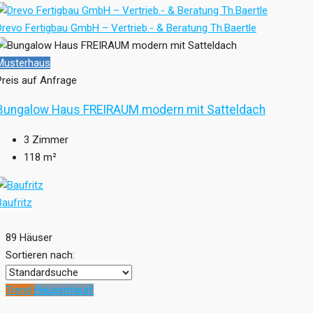
Drevo Fertigbau GmbH – Vertrieb.- & Beratung Th.Baertle
Musterhaus
Preis auf Anfrage
Bungalow Haus FREIRAUM modern mit Satteldach
3
Zimmer
118
m²
Baufritz
89 Häuser
Sortieren nach:
Trend
Hausentwurf