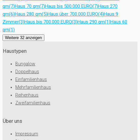
qm
(7)
Haus 70 qm
(7)
Haus bis 500.000 EURO
(7)
Haus 270
qm
(6)
Haus 280 qm
(5)
Haus über 700.000 EURO
(4)
Haus 9
Zimmer
(3)
Haus bis 700.000 EURO
(3)
Haus 290 qm
(1)
Haus 60
qm
(1)
Weitere 32 anzeigen
Haustypen
Bungalow
Doppelhaus
Einfamilienhaus
Mehrfamilienhaus
Reihenhaus
Zweifamilienhaus
Über uns
Impressum