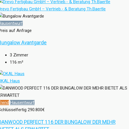
Drevo Fertigbau GmbH – Vertrieb.- & Beratung Th.Baertle
Hausentwurf
Preis auf Anfrage
Bungalow Avantgarde
3
Zimmer
116
m²
OKAL Haus
Trend
Hausentwurf
Schlüsselfertig
290.800€
DANWOOD PERFECT 116 DER BUNGALOW DER MEHR