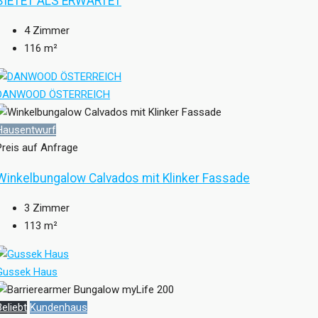
BIETET ALS ERWARTET
4
Zimmer
116
m²
DANWOOD ÖSTERREICH
Hausentwurf
Preis auf Anfrage
Winkelbungalow Calvados mit Klinker Fassade
3
Zimmer
113
m²
Gussek Haus
Beliebt
Kundenhaus