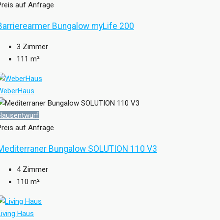
Preis auf Anfrage
Barrierearmer Bungalow myLife 200
3
Zimmer
111
m²
WeberHaus
Hausentwurf
Preis auf Anfrage
Mediterraner Bungalow SOLUTION 110 V3
4
Zimmer
110
m²
Living Haus