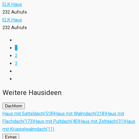
ELK Haus
232 Aufrufe
ELK Haus
232 Aufrufe
1
2
3
Weitere Hausideen
Dachform
Haus mit Satteldach
(518)
Haus mit Walmdach
(218)
Haus mit
Flachdach
(173)
Haus mit Pultdach
(40)
Haus mit Zeltdach
(31)
Haus
mit Krüppelwalmdach
(11)
Extras