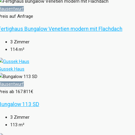
Hausentwurf
Preis auf Anfrage
Fertighaus Bungalow Venetien modern mit Flachdach
3
Zimmer
114
m²
Gussek Haus
Hausentwurf
Preis ab
167.811€
Bungalow 113 SD
3
Zimmer
113
m²