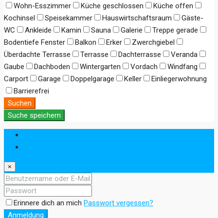
Wohn-Esszimmer
Küche geschlossen
Küche offen
Kochinsel
Speisekammer
Hauswirtschaftsraum
Gäste-
WC
Ankleide
Kamin
Sauna
Galerie
Treppe gerade
Bodentiefe Fenster
Balkon
Erker
Zwerchgiebel
Überdachte Terrasse
Terrasse
Dachterrasse
Veranda
Gaube
Dachboden
Wintergarten
Vordach
Windfang
Carport
Garage
Doppelgarage
Keller
Einliegerwohnung
Barrierefrei
Suchen
Suche speichern
Anmeldung
Registrieren
×
Erinnere dich an mich
Passwort vergessen?
Anmeldung