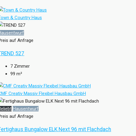
Town & Country Haus
Hausentwurf
Preis auf Anfrage
TREND 527
7
Zimmer
99
m²
CMF Creativ Massiv Flexibel Hausbau GmbH
Beliebt
Hausentwurf
Preis auf Anfrage
Fertighaus Bungalow ELK Next 96 mit Flachdach