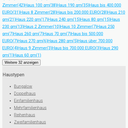
Zimmer
(42)
Haus 100 qm
(38)
Haus 190 qm
(35)
Haus bis 400.000
EURO
(31)
Haus 8 Zimmer
(28)
Haus bis 200.000 EURO
(28)
Haus 210
qm
(21)
Haus 220 qm
(17)
Haus 240 qm
(15)
Haus 80 qm
(15)
Haus
230 qm
(13)
Haus 2 Zimmer
(10)
Haus 10 Zimmer
(7)
Haus 250
qm
(7)
Haus 260 qm
(7)
Haus 70 qm
(7)
Haus bis 500.000
EURO
(7)
Haus 270 qm
(6)
Haus 280 qm
(5)
Haus über 700.000
EURO
(4)
Haus 9 Zimmer
(3)
Haus bis 700.000 EURO
(3)
Haus 290
qm
(1)
Haus 60 qm
(1)
Weitere 32 anzeigen
Haustypen
Bungalow
Doppelhaus
Einfamilienhaus
Mehrfamilienhaus
Reihenhaus
Zweifamilienhaus