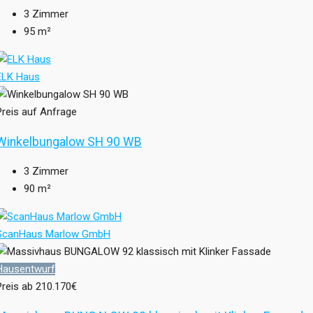
3
Zimmer
95
m²
ELK Haus
Preis auf Anfrage
Winkelbungalow SH 90 WB
3
Zimmer
90
m²
ScanHaus Marlow GmbH
Hausentwurf
Preis ab
210.170€