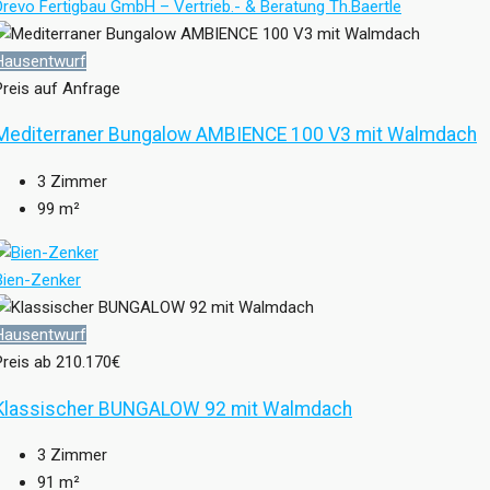
Drevo Fertigbau GmbH – Vertrieb.- & Beratung Th.Baertle
Hausentwurf
Preis auf Anfrage
Mediterraner Bungalow AMBIENCE 100 V3 mit Walmdach
3
Zimmer
99
m²
Bien-Zenker
Hausentwurf
Preis ab
210.170€
Klassischer BUNGALOW 92 mit Walmdach
3
Zimmer
91
m²