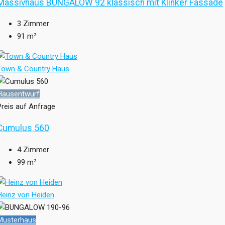
Massivhaus BUNGALOW 92 klassisch mit Klinker Fassade
3
Zimmer
91
m²
Town & Country Haus
Hausentwurf
Preis auf Anfrage
Cumulus 560
4
Zimmer
99
m²
Heinz von Heiden
Musterhaus