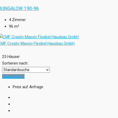
BUNGALOW 190-96
4
Zimmer
96
m²
CMF Creativ Massiv Flexibel Hausbau GmbH
25 Häuser
Sortieren nach:
Hausentwurf
Preis auf Anfrage