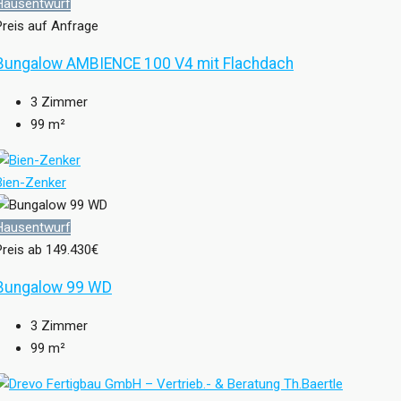
Hausentwurf
Preis auf Anfrage
Bungalow AMBIENCE 100 V4 mit Flachdach
3
Zimmer
99
m²
Bien-Zenker
Hausentwurf
Preis ab
149.430€
Bungalow 99 WD
3
Zimmer
99
m²