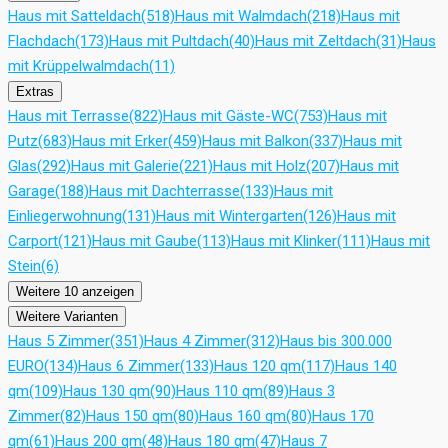
Haus mit Satteldach
(518)
Haus mit Walmdach
(218)
Haus mit
Flachdach
(173)
Haus mit Pultdach
(40)
Haus mit Zeltdach
(31)
Haus
mit Krüppelwalmdach
(11)
Extras
Haus mit Terrasse
(822)
Haus mit Gäste-WC
(753)
Haus mit
Putz
(683)
Haus mit Erker
(459)
Haus mit Balkon
(337)
Haus mit
Glas
(292)
Haus mit Galerie
(221)
Haus mit Holz
(207)
Haus mit
Garage
(188)
Haus mit Dachterrasse
(133)
Haus mit
Einliegerwohnung
(131)
Haus mit Wintergarten
(126)
Haus mit
Carport
(121)
Haus mit Gaube
(113)
Haus mit Klinker
(111)
Haus mit
Stein
(6)
Weitere 10 anzeigen
Weitere Varianten
Haus 5 Zimmer
(351)
Haus 4 Zimmer
(312)
Haus bis 300.000
EURO
(134)
Haus 6 Zimmer
(133)
Haus 120 qm
(117)
Haus 140
qm
(109)
Haus 130 qm
(90)
Haus 110 qm
(89)
Haus 3
Zimmer
(82)
Haus 150 qm
(80)
Haus 160 qm
(80)
Haus 170
qm
(61)
Haus 200 qm
(48)
Haus 180 qm
(47)
Haus 7