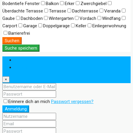
Bodentiefe Fenster
Balkon
Erker
Zwerchgiebel
Überdachte Terrasse
Terrasse
Dachterrasse
Veranda
Gaube
Dachboden
Wintergarten
Vordach
Windfang
Carport
Garage
Doppelgarage
Keller
Einliegerwohnung
Barrierefrei
Suchen
Suche speichern
Anmeldung
Registrieren
×
Erinnere dich an mich
Passwort vergessen?
Anmeldung