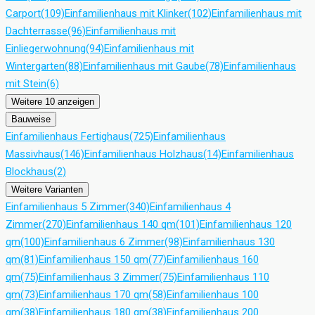
Carport
(109)
Einfamilienhaus mit Klinker
(102)
Einfamilienhaus mit
Dachterrasse
(96)
Einfamilienhaus mit
Einliegerwohnung
(94)
Einfamilienhaus mit
Wintergarten
(88)
Einfamilienhaus mit Gaube
(78)
Einfamilienhaus
mit Stein
(6)
Weitere 10 anzeigen
Bauweise
Einfamilienhaus Fertighaus
(725)
Einfamilienhaus
Massivhaus
(146)
Einfamilienhaus Holzhaus
(14)
Einfamilienhaus
Blockhaus
(2)
Weitere Varianten
Einfamilienhaus 5 Zimmer
(340)
Einfamilienhaus 4
Zimmer
(270)
Einfamilienhaus 140 qm
(101)
Einfamilienhaus 120
qm
(100)
Einfamilienhaus 6 Zimmer
(98)
Einfamilienhaus 130
qm
(81)
Einfamilienhaus 150 qm
(77)
Einfamilienhaus 160
qm
(75)
Einfamilienhaus 3 Zimmer
(75)
Einfamilienhaus 110
qm
(73)
Einfamilienhaus 170 qm
(58)
Einfamilienhaus 100
qm
(38)
Einfamilienhaus 180 qm
(38)
Einfamilienhaus 200