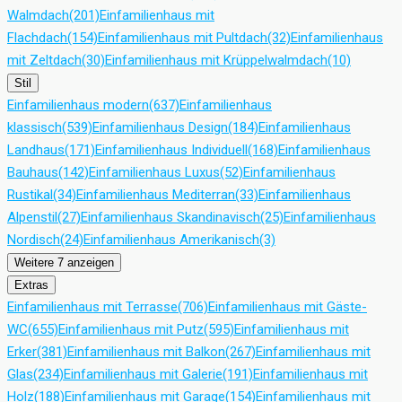
Walmdach
(201)
Einfamilienhaus mit
Flachdach
(154)
Einfamilienhaus mit Pultdach
(32)
Einfamilienhaus
mit Zeltdach
(30)
Einfamilienhaus mit Krüppelwalmdach
(10)
Stil
Einfamilienhaus modern
(637)
Einfamilienhaus
klassisch
(539)
Einfamilienhaus Design
(184)
Einfamilienhaus
Landhaus
(171)
Einfamilienhaus Individuell
(168)
Einfamilienhaus
Bauhaus
(142)
Einfamilienhaus Luxus
(52)
Einfamilienhaus
Rustikal
(34)
Einfamilienhaus Mediterran
(33)
Einfamilienhaus
Alpenstil
(27)
Einfamilienhaus Skandinavisch
(25)
Einfamilienhaus
Nordisch
(24)
Einfamilienhaus Amerikanisch
(3)
Weitere 7 anzeigen
Extras
Einfamilienhaus mit Terrasse
(706)
Einfamilienhaus mit Gäste-
WC
(655)
Einfamilienhaus mit Putz
(595)
Einfamilienhaus mit
Erker
(381)
Einfamilienhaus mit Balkon
(267)
Einfamilienhaus mit
Glas
(234)
Einfamilienhaus mit Galerie
(191)
Einfamilienhaus mit
Holz
(188)
Einfamilienhaus mit Garage
(154)
Einfamilienhaus mit