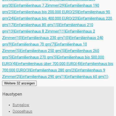
qm
(30)
Einfamilienhaus 7 Zimmer
(29)
Einfamilienhaus 190
qm
(25)
Einfamilienhaus bis 200.000 EURO
(25)
Einfamilienhaus 90
qm
(24)
Einfamilienhaus bis 400.000 EURO
(23)
Einfamilienhaus 220
qm
(17)
Einfamilienhaus 80 qm
(15)
Einfamilienhaus 210
qm
(13)
Einfamilienhaus 8 Zimmer
(11)
Einfamilienhaus 2
Zimmer
(10)
Einfamilienhaus 230 qm
(10)
Einfamilienhaus 240
qm
(9)
Einfamilienhaus 70 qm
(7)
Einfamilienhaus 10
Zimmer
(5)
Einfamilienhaus 250 qm
(5)
Einfamilienhaus 260
qm
(5)
Einfamilienhaus 270 qm
(5)
Einfamilienhaus bis 500.000
EURO
(4)
Einfamilienhaus über 700.000 EURO
(4)
Einfamilienhaus bis
700.000 EURO
(3)
Einfamilienhaus 280 qm
(2)
Einfamilienhaus 9
Zimmer
(2)
Einfamilienhaus 290 qm
(1)
Einfamilienhaus 60 qm
(1)
Weitere 32 anzeigen
Haustypen
Bungalow
Doppelhaus