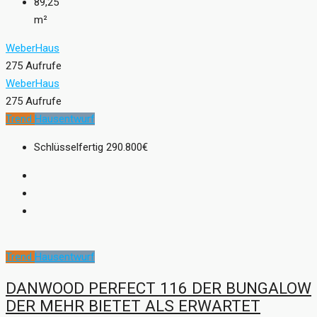
89,25
m²
WeberHaus
275 Aufrufe
WeberHaus
275 Aufrufe
Trend
Hausentwurf
Schlüsselfertig
290.800€
Trend
Hausentwurf
DANWOOD PERFECT 116 DER BUNGALOW
DER MEHR BIETET ALS ERWARTET