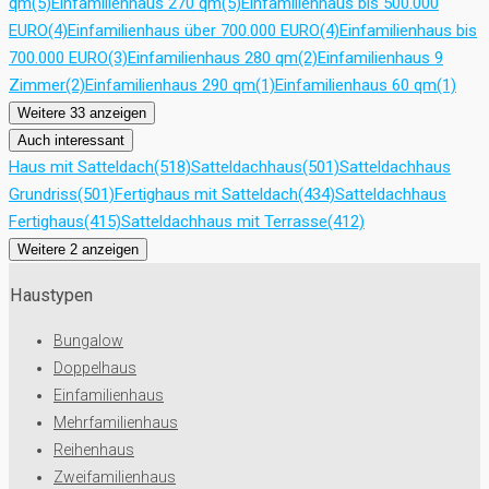
qm
(5)
Einfamilienhaus 270 qm
(5)
Einfamilienhaus bis 500.000
EURO
(4)
Einfamilienhaus über 700.000 EURO
(4)
Einfamilienhaus bis
700.000 EURO
(3)
Einfamilienhaus 280 qm
(2)
Einfamilienhaus 9
Zimmer
(2)
Einfamilienhaus 290 qm
(1)
Einfamilienhaus 60 qm
(1)
Weitere 33 anzeigen
Auch interessant
Haus mit Satteldach
(518)
Satteldachhaus
(501)
Satteldachhaus
Grundriss
(501)
Fertighaus mit Satteldach
(434)
Satteldachhaus
Fertighaus
(415)
Satteldachhaus mit Terrasse
(412)
Weitere 2 anzeigen
Haustypen
Bungalow
Doppelhaus
Einfamilienhaus
Mehrfamilienhaus
Reihenhaus
Zweifamilienhaus