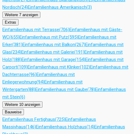
Nordisch
(24)
Einfamilienhaus Amerikanisch
(3)
Weitere 7 anzeigen
Extras
Einfamilienhaus mit Terrasse
(706)
Einfamilienhaus mit Gäste-
WC
(655)
Einfamilienhaus mit Putz
(595)
Einfamilienhaus mit
Erker
(381)
Einfamilienhaus mit Balkon
(267)
Einfamilienhaus mit
Glas
(234)
Einfamilienhaus mit Galerie
(191)
Einfamilienhaus mit
Holz
(188)
Einfamilienhaus mit Garage
(154)
Einfamilienhaus mit
Carport
(109)
Einfamilienhaus mit Klinker
(102)
Einfamilienhaus mit
Dachterrasse
(96)
Einfamilienhaus mit
Einliegerwohnung
(94)
Einfamilienhaus mit
Wintergarten
(88)
Einfamilienhaus mit Gaube
(78)
Einfamilienhaus
mit Stein
(6)
Weitere 10 anzeigen
Bauweise
Einfamilienhaus Fertighaus
(725)
Einfamilienhaus
Massivhaus
(146)
Einfamilienhaus Holzhaus
(14)
Einfamilienhaus