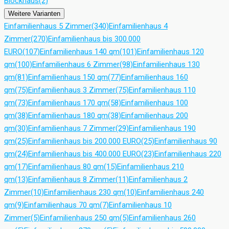
Blockhaus
(2)
Weitere Varianten
Einfamilienhaus 5 Zimmer
(340)
Einfamilienhaus 4
Zimmer
(270)
Einfamilienhaus bis 300.000
EURO
(107)
Einfamilienhaus 140 qm
(101)
Einfamilienhaus 120
qm
(100)
Einfamilienhaus 6 Zimmer
(98)
Einfamilienhaus 130
qm
(81)
Einfamilienhaus 150 qm
(77)
Einfamilienhaus 160
qm
(75)
Einfamilienhaus 3 Zimmer
(75)
Einfamilienhaus 110
qm
(73)
Einfamilienhaus 170 qm
(58)
Einfamilienhaus 100
qm
(38)
Einfamilienhaus 180 qm
(38)
Einfamilienhaus 200
qm
(30)
Einfamilienhaus 7 Zimmer
(29)
Einfamilienhaus 190
qm
(25)
Einfamilienhaus bis 200.000 EURO
(25)
Einfamilienhaus 90
qm
(24)
Einfamilienhaus bis 400.000 EURO
(23)
Einfamilienhaus 220
qm
(17)
Einfamilienhaus 80 qm
(15)
Einfamilienhaus 210
qm
(13)
Einfamilienhaus 8 Zimmer
(11)
Einfamilienhaus 2
Zimmer
(10)
Einfamilienhaus 230 qm
(10)
Einfamilienhaus 240
qm
(9)
Einfamilienhaus 70 qm
(7)
Einfamilienhaus 10
Zimmer
(5)
Einfamilienhaus 250 qm
(5)
Einfamilienhaus 260