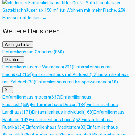
Große Satteldachhäuser
Satteldachhäuser ab 150 m² für Wohnen mit mehr Fläche.
258
Haeuser entdecken
→
Weitere Hausideen
Wichtige Links
Einfamilienhaus Grundriss
(860)
Dachform
Einfamilienhaus mit Walmdach
(201)
Einfamilienhaus mit
Flachdach
(154)
Einfamilienhaus mit Pultdach
(32)
Einfamilienhaus
mit Zeltdach
(30)
Einfamilienhaus mit Krüppelwalmdach
(10)
Stil
Einfamilienhaus modern
(637)
Einfamilienhaus
klassisch
(539)
Einfamilienhaus Design
(184)
Einfamilienhaus
Landhaus
(171)
Einfamilienhaus Individuell
(168)
Einfamilienhaus
Bauhaus
(142)
Einfamilienhaus Luxus
(52)
Einfamilienhaus
Rustikal
(34)
Einfamilienhaus Mediterran
(33)
Einfamilienhaus
Alpenstil
(27)
Einfamilienhaus Skandinavisch
(25)
Einfamilienhaus