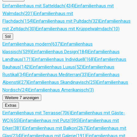
Einfamilienhaus mit Satteldach
(434)
Einfamilienhaus mit
Walmdach
(201)
Einfamilienhaus mit
Flachdach
(154)
Einfamilienhaus mit Pultdach
(32)
Einfamilienhaus
mit Zeltdach
(30)
Einfamilienhaus mit Krüppelwalmdach
(10)
Stil
Einfamilienhaus modern
(637)
Einfamilienhaus
klassisch
(539)
Einfamilienhaus Design
(184)
Einfamilienhaus
Landhaus
(171)
Einfamilienhaus Individuell
(168)
Einfamilienhaus
Bauhaus
(142)
Einfamilienhaus Luxus
(52)
Einfamilienhaus
Rustikal
(34)
Einfamilienhaus Mediterran
(33)
Einfamilienhaus
Alpenstil
(27)
Einfamilienhaus Skandinavisch
(25)
Einfamilienhaus
Nordisch
(24)
Einfamilienhaus Amerikanisch
(3)
Weitere 7 anzeigen
Extras
Einfamilienhaus mit Terrasse
(706)
Einfamilienhaus mit Gäste-
WC
(655)
Einfamilienhaus mit Putz
(595)
Einfamilienhaus mit
Erker
(381)
Einfamilienhaus mit Balkon
(267)
Einfamilienhaus mit
Glas
(234)
Einfamilienhaus mit Galerie
(191)
Einfamilienhaus mit