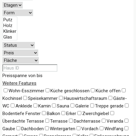
Preisspanne
von
bis
Weitere Features
Wohn-Esszimmer
Küche geschlossen
Küche offen
Kochinsel
Speisekammer
Hauswirtschaftsraum
Gäste-
WC
Ankleide
Kamin
Sauna
Galerie
Treppe gerade
Bodentiefe Fenster
Balkon
Erker
Zwerchgiebel
Überdachte Terrasse
Terrasse
Dachterrasse
Veranda
Gaube
Dachboden
Wintergarten
Vordach
Windfang