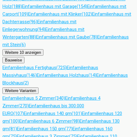
Holz
(188)
Einfamilienhaus mit Garage
(154)
Einfamilienhaus mit
Carport
(109)
Einfamilienhaus mit Klinker
(102)
Einfamilienhaus mit
Dachterrasse
(96)
Einfamilienhaus mit
Einliegerwohnung
(94)
Einfamilienhaus mit
Wintergarten
(88)
Einfamilienhaus mit Gaube
(78)
Einfamilienhaus
mit Stein
(6)
Weitere 10 anzeigen
Bauweise
Einfamilienhaus Fertighaus
(725)
Einfamilienhaus
Massivhaus
(146)
Einfamilienhaus Holzhaus
(14)
Einfamilienhaus
Blockhaus
(2)
Weitere Varianten
Einfamilienhaus 5 Zimmer
(340)
Einfamilienhaus 4
Zimmer
(270)
Einfamilienhaus bis 300.000
EURO
(107)
Einfamilienhaus 140 qm
(101)
Einfamilienhaus 120
qm
(100)
Einfamilienhaus 6 Zimmer
(98)
Einfamilienhaus 130
qm
(81)
Einfamilienhaus 150 qm
(77)
Einfamilienhaus 160
qm
(75)
Einfamilienhaus 3 Zimmer
(75)
Einfamilienhaus 110