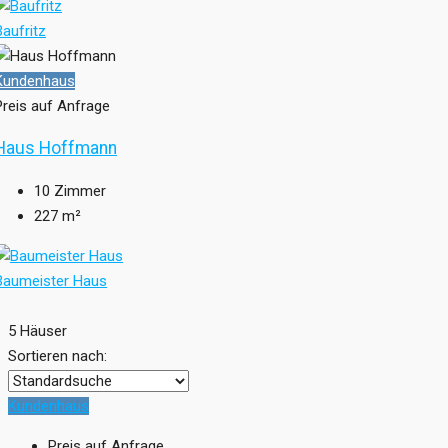
Baufritz
Kundenhaus
Preis auf Anfrage
Haus Hoffmann
10
Zimmer
227
m²
Baumeister Haus
5 Häuser
Sortieren nach:
Kundenhaus
Preis auf Anfrage