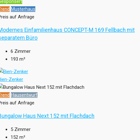
Gesponsert
Trend
Musterhaus
Preis auf Anfrage
Modernes Einfamilienhaus CONCEPT-M 169 Fellbach mit
separatem Büro
6
Zimmer
193
m²
Bien-Zenker
Trend
Hausentwurf
Preis auf Anfrage
Bungalow Haus Next 152 mit Flachdach
5
Zimmer
152
m²