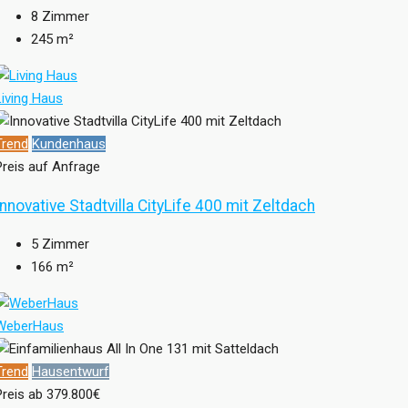
8
Zimmer
245
m²
Living Haus
Trend
Kundenhaus
Preis auf Anfrage
Innovative Stadtvilla CityLife 400 mit Zeltdach
5
Zimmer
166
m²
WeberHaus
Trend
Hausentwurf
Preis ab
379.800€