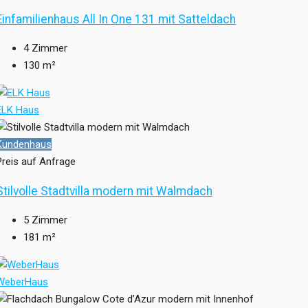
Einfamilienhaus All In One 131 mit Satteldach
4
Zimmer
130
m²
ELK Haus
Kundenhaus
Preis auf Anfrage
Stilvolle Stadtvilla modern mit Walmdach
5
Zimmer
181
m²
WeberHaus