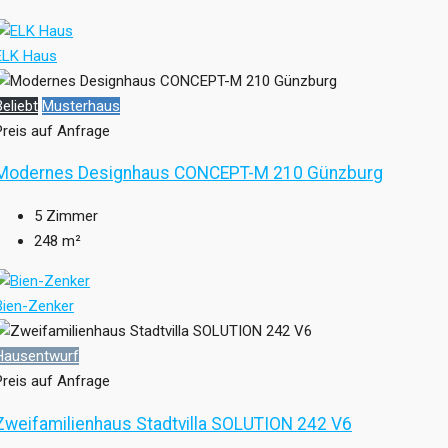
ELK Haus
Beliebt
Musterhaus
Preis auf Anfrage
Modernes Designhaus CONCEPT-M 210 Günzburg
5
Zimmer
248
m²
Bien-Zenker
Hausentwurf
Preis auf Anfrage
Zweifamilienhaus Stadtvilla SOLUTION 242 V6