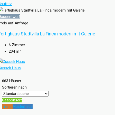
Baufritz
Hausentwurf
Preis auf Anfrage
Fertighaus Stadtvilla La Finca modern mit Galerie
6
Zimmer
204
m²
Gussek Haus
663 Häuser
Sortieren nach:
Gesponsert
Trend
Musterhaus