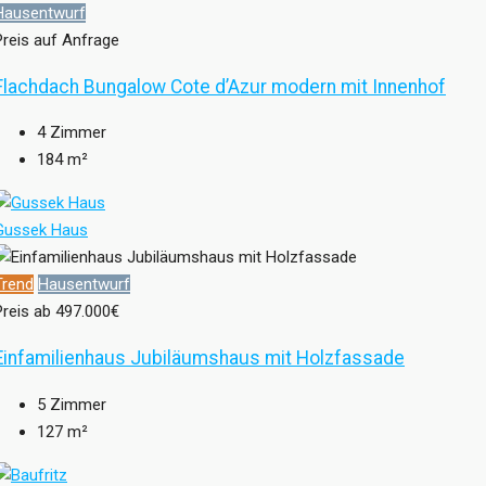
Hausentwurf
Preis auf Anfrage
Flachdach Bungalow Cote d’Azur modern mit Innenhof
4
Zimmer
184
m²
Gussek Haus
Trend
Hausentwurf
Preis ab
497.000€
Einfamilienhaus Jubiläumshaus mit Holzfassade
5
Zimmer
127
m²