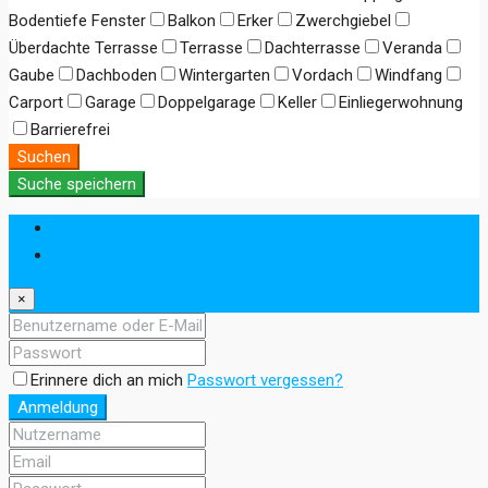
Bodentiefe Fenster
Balkon
Erker
Zwerchgiebel
Überdachte Terrasse
Terrasse
Dachterrasse
Veranda
Gaube
Dachboden
Wintergarten
Vordach
Windfang
Carport
Garage
Doppelgarage
Keller
Einliegerwohnung
Barrierefrei
Suchen
Suche speichern
Anmeldung
Registrieren
×
Erinnere dich an mich
Passwort vergessen?
Anmeldung