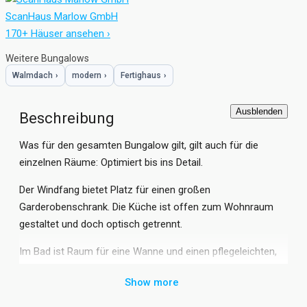
ScanHaus Marlow GmbH
170+ Häuser ansehen ›
Weitere Bungalows
Walmdach
›
modern
›
Fertighaus
›
Ausblenden
Beschreibung
Was für den gesamten Bungalow gilt, gilt auch für die
einzelnen Räume: Optimiert bis ins Detail.
Der Windfang bietet Platz für einen großen
Garderobenschrank. Die Küche ist offen zum Wohnraum
gestaltet und doch optisch getrennt.
Im Bad ist Raum für eine Wanne und einen pflegeleichten,
bodengleichen Duschbereich.
Show more
Ein variabel nutzbares Zimmer und der Abstellraum