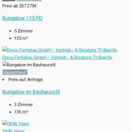
Preis ab
207.273€
Bungalow 135 PD
5
Zimmer
135
m²
Drevo Fertigbau GmbH – Vertrieb.- & Beratung Th.Baertle
Hausentwurf
Preis auf Anfrage
Bungalow im Bauhausstil
3
Zimmer
136
m²
OKAL Haus