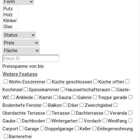
Preisspanne
von
bis
Weitere Features
Wohn-Esszimmer
Küche geschlossen
Küche offen
Kochinsel
Speisekammer
Hauswirtschaftsraum
Gäste-
WC
Ankleide
Kamin
Sauna
Galerie
Treppe gerade
Bodentiefe Fenster
Balkon
Erker
Zwerchgiebel
Überdachte Terrasse
Terrasse
Dachterrasse
Veranda
Gaube
Dachboden
Wintergarten
Vordach
Windfang
Carport
Garage
Doppelgarage
Keller
Einliegerwohnung
Barrierefrei