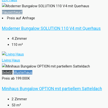
ELK Haus
Hausentwurf
Preis auf Anfrage
Moderner Bungalow SOLUTION 110 V4 mit Querhaus
4
Zimmer
110
m²
Living Haus
Beliebt
Musterhaus
Preis ab
199.000€
Minihaus Bungalow OPTION mit partiellem Satteldach
2
Zimmer
53
m²