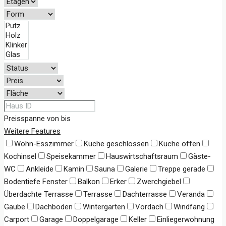
Preisspanne
von
bis
Weitere Features
Wohn-Esszimmer
Küche geschlossen
Küche offen
Kochinsel
Speisekammer
Hauswirtschaftsraum
Gäste-
WC
Ankleide
Kamin
Sauna
Galerie
Treppe gerade
Bodentiefe Fenster
Balkon
Erker
Zwerchgiebel
Überdachte Terrasse
Terrasse
Dachterrasse
Veranda
Gaube
Dachboden
Wintergarten
Vordach
Windfang
Carport
Garage
Doppelgarage
Keller
Einliegerwohnung