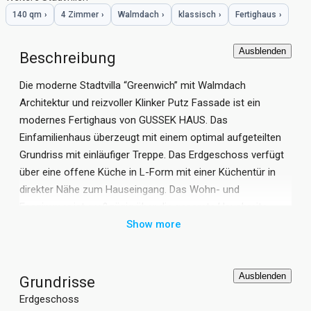
140 qm
›
4 Zimmer
›
Walmdach
›
klassisch
›
Fertighaus
›
Ausblenden
Beschreibung
Die moderne Stadtvilla “Greenwich” mit Walmdach
Architektur und reizvoller Klinker Putz Fassade ist ein
modernes Fertighaus von GUSSEK HAUS. Das
Einfamilienhaus überzeugt mit einem optimal aufgeteilten
Grundriss mit einläufiger Treppe. Das Erdgeschoss verfügt
über eine offene Küche in L-Form mit einer Küchentür in
direkter Nähe zum Hauseingang. Das Wohn- und
Esszimmer ist großzügig über die gesamte Hausbreite
geplant und ist optisch von der Küche abgetrennt. Das
Show more
Obergeschoss wird über eine gerade Treppe erschlossen.
Hier befinden sich 3 überdurchschnittlich große Zimmer
und ein luxuriöses Bad mit mittig platzierter Wanne. Die
Ausblenden
Grundrisse
Fertighaus Stadtvilla “Greenwich” von GUSSEK HAUS
Erdgeschoss
verfügt dank Walmdach Architektur über 2 Vollgeschosse