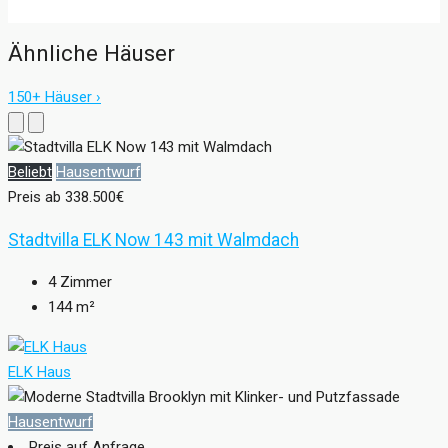
Ähnliche Häuser
150+ Häuser ›
Beliebt
Hausentwurf
Preis ab
338.500€
Stadtvilla ELK Now 143 mit Walmdach
4
Zimmer
144
m²
ELK Haus
Hausentwurf
Preis auf Anfrage