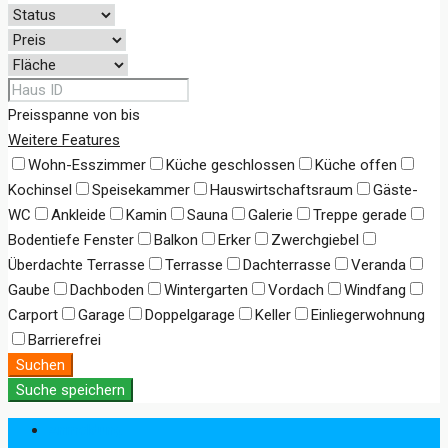
Preisspanne
von
bis
Weitere Features
Wohn-Esszimmer
Küche geschlossen
Küche offen
Kochinsel
Speisekammer
Hauswirtschaftsraum
Gäste-
WC
Ankleide
Kamin
Sauna
Galerie
Treppe gerade
Bodentiefe Fenster
Balkon
Erker
Zwerchgiebel
Überdachte Terrasse
Terrasse
Dachterrasse
Veranda
Gaube
Dachboden
Wintergarten
Vordach
Windfang
Carport
Garage
Doppelgarage
Keller
Einliegerwohnung
Barrierefrei
Suchen
Suche speichern
Anmeldung