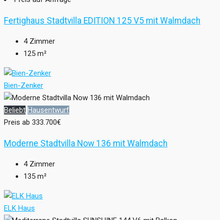
Fertighaus Stadtvilla EDITION 125 V5 mit Walmdach
4
Zimmer
125
m²
Bien-Zenker
Beliebt
Hausentwurf
Preis ab
333.700€
Moderne Stadtvilla Now 136 mit Walmdach
4
Zimmer
135
m²
ELK Haus