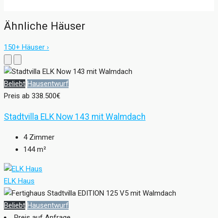
Ähnliche Häuser
150+ Häuser ›
Beliebt
Hausentwurf
Preis ab
338.500€
Stadtvilla ELK Now 143 mit Walmdach
4
Zimmer
144
m²
ELK Haus
Beliebt
Hausentwurf
Preis auf Anfrage