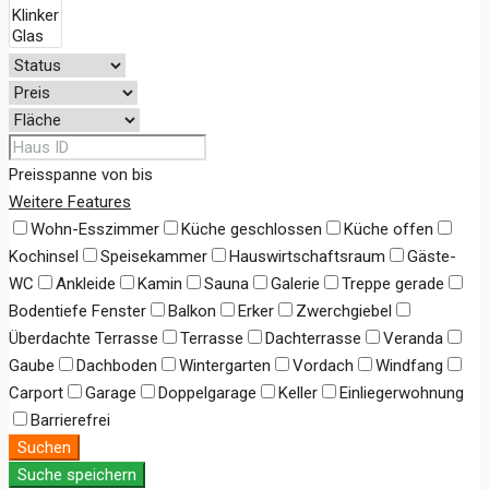
Preisspanne
von
bis
Weitere Features
Wohn-Esszimmer
Küche geschlossen
Küche offen
Kochinsel
Speisekammer
Hauswirtschaftsraum
Gäste-
WC
Ankleide
Kamin
Sauna
Galerie
Treppe gerade
Bodentiefe Fenster
Balkon
Erker
Zwerchgiebel
Überdachte Terrasse
Terrasse
Dachterrasse
Veranda
Gaube
Dachboden
Wintergarten
Vordach
Windfang
Carport
Garage
Doppelgarage
Keller
Einliegerwohnung
Barrierefrei
Suchen
Suche speichern