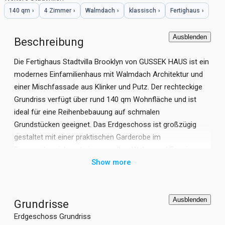
140 qm
›
4 Zimmer
›
Walmdach
›
klassisch
›
Fertighaus
›
Ausblenden
Beschreibung
Die Fertighaus Stadtvilla Brooklyn von GUSSEK HAUS ist ein
modernes Einfamilienhaus mit Walmdach Architektur und
einer Mischfassade aus Klinker und Putz. Der rechteckige
Grundriss verfügt über rund 140 qm Wohnfläche und ist
ideal für eine Reihenbebauung auf schmalen
Grundstücken geeignet. Das Erdgeschoss ist großzügig
gestaltet mit einer praktischen Garderobe im
Eingangsbereich und einem großen Wohn- und Esszimmer
mit offener Küche. Der Grundriss im Obergeschoss bietet
Show more
Platz für ein Schlafzimmer mit Ankleide und zwei
gleich große Kinderzimmer. Die zweigeschossige Stadtvilla
Brooklyn von GUSSEK HAUS ist ein modernes Fertighaus in
Ausblenden
Grundrisse
Holztafelbauweise und verfügt über insgesamt 4 Zimmer.
Erdgeschoss Grundriss