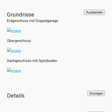
eine großzügige Podesttreppe erschlossen und bietet viel
Platz für 3 große Kinderzimmer und ein Schlafzimmer mit
Ausblenden
Grundrisse
Ankleide und Badezimmer für die Eltern. Im ausgebauten
Erdgeschoss mit Doppelgarage
Spitzboden der GUSSEK HAUS Stadtvilla Cesena befindet
sich ein Hobbyraum, zwei Abstellräume und eine
Dachterrasse mit Blick in den Garten.
Obergeschoss
Dachgeschoss mit Spitzboden
Anzeigen
Details