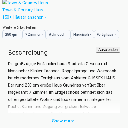
Town & Country Haus
150+ Häuser ansehen ›
Weitere Stadtvillen
250 qm
›
7 Zimmer
›
Walmdach
›
klassisch
›
Fertighaus
›
Ausblenden
Beschreibung
Die großzügige Einfamilienhaus Stadtvilla Cesena mit
klassischer Klinker Fassade, Doppelgarage und Walmdach
ist ein modernes Fertighaus vom Anbieter GUSSEK HAUS.
Der rund 250 qm große Haus Grundriss verfügt über
insgesamt 7 Zimmer. Im Erdgeschoss befindet sich das
offen gestaltete Wohn- und Esszimmer mit integrierter
Küche, Kamin und Zugang zur großen teilweise
überdachten Terrasse. Des Weiteren steht hier ein
separates Arbeitszimmer zur Verfügung. Das
Show more
Obergeschoss der Fertighaus Stadtvilla Cesena wird über