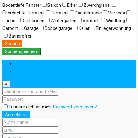
Bodentiefe Fenster
Balkon
Erker
Zwerchgiebel
Überdachte Terrasse
Terrasse
Dachterrasse
Veranda
Gaube
Dachboden
Wintergarten
Vordach
Windfang
Carport
Garage
Doppelgarage
Keller
Einliegerwohnung
Barrierefrei
Suchen
Suche speichern
Anmeldung
Registrieren
×
Erinnere dich an mich
Passwort vergessen?
Anmeldung