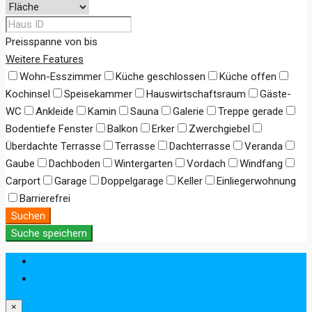
Preisspanne
von
bis
Weitere Features
Wohn-Esszimmer
Küche geschlossen
Küche offen
Kochinsel
Speisekammer
Hauswirtschaftsraum
Gäste-
WC
Ankleide
Kamin
Sauna
Galerie
Treppe gerade
Bodentiefe Fenster
Balkon
Erker
Zwerchgiebel
Überdachte Terrasse
Terrasse
Dachterrasse
Veranda
Gaube
Dachboden
Wintergarten
Vordach
Windfang
Carport
Garage
Doppelgarage
Keller
Einliegerwohnung
Barrierefrei
Suchen
Suche speichern
Anmeldung
Registrieren
×