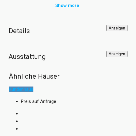
Anschließend wird der Oberputz auf die bereits
Show more
vorgefertigte Fassade mit integriertem Vollwärmeschutz
aufgebracht. Sobald der Rohbau fertig ist, wird mit dem
Innenausbau der Einfamilienhäuser begonnen. Der
Anzeigen
Details
Innenausbau der ALFA Häuser von Dennert Massivhaus
kann in Teilen oder komplett selbst übernommen werden.
Anzeigen
Ausstattung
Ähnliche Häuser
Kundenhaus
Preis auf Anfrage