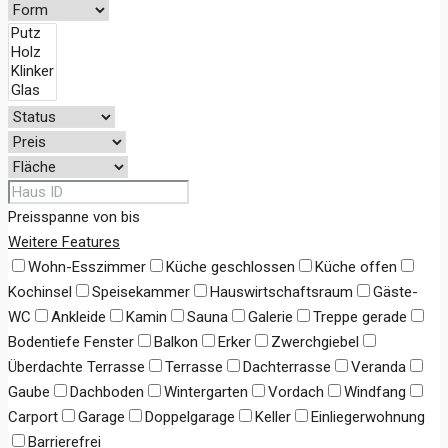
Preisspanne
von
bis
Weitere Features
Wohn-Esszimmer
Küche geschlossen
Küche offen
Kochinsel
Speisekammer
Hauswirtschaftsraum
Gäste-
WC
Ankleide
Kamin
Sauna
Galerie
Treppe gerade
Bodentiefe Fenster
Balkon
Erker
Zwerchgiebel
Überdachte Terrasse
Terrasse
Dachterrasse
Veranda
Gaube
Dachboden
Wintergarten
Vordach
Windfang
Carport
Garage
Doppelgarage
Keller
Einliegerwohnung
Barrierefrei