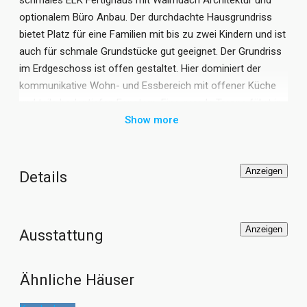
optionalem Büro Anbau. Der durchdachte Hausgrundriss
bietet Platz für eine Familien mit bis zu zwei Kindern und ist
auch für schmale Grundstücke gut geeignet. Der Grundriss
im Erdgeschoss ist offen gestaltet. Hier dominiert der
kommunikative Wohn- und Essbereich mit offener Küche
und teils bodentiefen Fenstern. Eine gerade Treppe führt in
das Obergeschoss mit Elternschlafzimmer und zwei
Show more
Kinderzimmern. Der optionale Anbau erweitert das
Raumangebot um ein separates Büro oder Schlafzimmer
mit eigenem Bad. Das schmale Einfamilienhaus ELK Haus
Anzeigen
Details
138 bietet viele Gestaltungsmöglichkeiten und kann je nach
Wunsch mit Flachdach, Satteldach oder Walmdach
realisiert werden. Das ELK Fertighaus eignet sich auch als
Anzeigen
Ausstattung
Doppelhaus.
Ähnliche Häuser