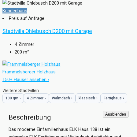
Kundenhaus
Preis auf Anfrage
Stadtvilla Ohlebusch D200 mit Garage
4
Zimmer
200
m²
Frammelsberger Holzhaus
150+ Häuser ansehen ›
Weitere Stadtvillen
130 qm
›
4 Zimmer
›
Walmdach
›
klassisch
›
Fertighaus
›
Ausblenden
Beschreibung
Das moderne Einfamilienhaus ELK Haus 138 ist ein
schmales ELK Fertighaus mit Walmdach Architektur und