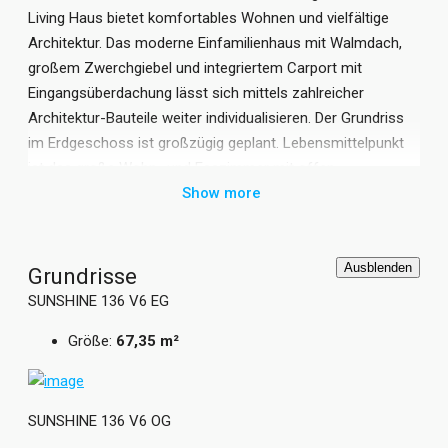
Living Haus bietet komfortables Wohnen und vielfältige
Architektur. Das moderne Einfamilienhaus mit Walmdach,
großem Zwerchgiebel und integriertem Carport mit
Eingangsüberdachung lässt sich mittels zahlreicher
Architektur-Bauteile weiter individualisieren. Der Grundriss
im Erdgeschoss ist großzügig geplant. Lebensmittelpunkt
ist das große Wohn- und Esszimmer mit offen
angeschlossener Küche. Im Obergeschoss verfügt das
Show more
Einfamilienhaus mit Walmdach Architektur über zwei
Kinderzimmer, ein Schlafzimmer mit Ankleide und ein
großes Badezimmer. Mit rund 135 qm Wohnfläche und
Ausblenden
Grundrisse
insgesamt 4 Zimmern bietet die Fertighaus Stadtvilla
SUNSHINE 136 V6 EG
SUNSHINE 136 V6 von Living Haus viel Platz für die ganze
Größe:
67,35 m²
Familie.
Grundrisse und Abbildungen können Extras zeigen.
Flächenangaben nach DIN 277.
SUNSHINE 136 V6 OG