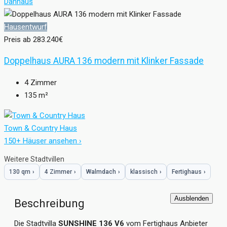
Danhaus
Hausentwurf
Preis ab
283.240€
Doppelhaus AURA 136 modern mit Klinker Fassade
4
Zimmer
135
m²
Town & Country Haus
150+ Häuser ansehen ›
Weitere Stadtvillen
130 qm
›
4 Zimmer
›
Walmdach
›
klassisch
›
Fertighaus
›
Ausblenden
Beschreibung
Die Stadtvilla
SUNSHINE 136 V6
vom Fertighaus Anbieter