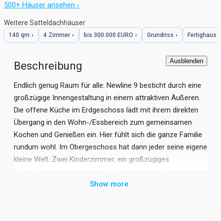
500+ Häuser ansehen ›
Weitere Satteldachhäuser
140 qm
›
4 Zimmer
›
bis 300.000 EURO
›
Grundriss
›
Fertighaus
›
Ausblenden
Beschreibung
Endlich genug Raum für alle: Newline 9 besticht durch eine
großzügige Innengestaltung in einem attraktiven Äußeren.
Die offene Küche im Erdgeschoss lädt mit ihrem direkten
Übergang in den Wohn-/Essbereich zum gemeinsamen
Kochen und Genießen ein. Hier fühlt sich die ganze Familie
rundum wohl. Im Obergeschoss hat dann jeder seine eigene
kleine Welt. Zwei Kinderzimmer, ein großzügiges
Schlafzimmer sowie ein herrlich geräumiges Bad mit
Dusche und Badewanne machen Wohnen zum individuellen
Show more
Erlebnis.
inklusive: