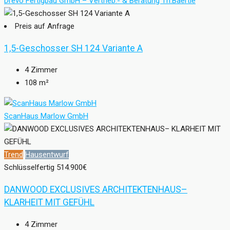
Drevo Fertigbau GmbH – Vertrieb.- & Beratung Th.Baertle
Preis auf Anfrage
1,5-Geschosser SH 124 Variante A
4
Zimmer
108
m²
ScanHaus Marlow GmbH
Trend
Hausentwurf
Schlüsselfertig
514.900€
DANWOOD EXCLUSIVES ARCHITEKTENHAUS–
KLARHEIT MIT GEFÜHL
4
Zimmer