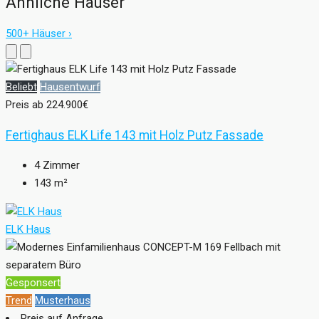
Ähnliche Häuser
500+ Häuser ›
Beliebt
Hausentwurf
Preis ab
224.900€
Fertighaus ELK Life 143 mit Holz Putz Fassade
4
Zimmer
143
m²
ELK Haus
Gesponsert
Trend
Musterhaus
Preis auf Anfrage