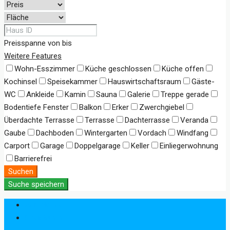
Preisspanne
von
bis
Weitere Features
Wohn-Esszimmer
Küche geschlossen
Küche offen
Kochinsel
Speisekammer
Hauswirtschaftsraum
Gäste-
WC
Ankleide
Kamin
Sauna
Galerie
Treppe gerade
Bodentiefe Fenster
Balkon
Erker
Zwerchgiebel
Überdachte Terrasse
Terrasse
Dachterrasse
Veranda
Gaube
Dachboden
Wintergarten
Vordach
Windfang
Carport
Garage
Doppelgarage
Keller
Einliegerwohnung
Barrierefrei
Suchen
Suche speichern
Anmeldung
Registrieren