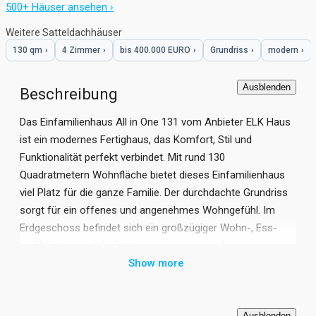
500+ Häuser ansehen ›
Weitere Satteldachhäuser
130 qm
›
4 Zimmer
›
bis 400.000 EURO
›
Grundriss
›
modern
›
Ausblenden
Beschreibung
Das Einfamilienhaus All in One 131 vom Anbieter ELK Haus
ist ein modernes Fertighaus, das Komfort, Stil und
Funktionalität perfekt verbindet. Mit rund 130
Quadratmetern Wohnfläche bietet dieses Einfamilienhaus
viel Platz für die ganze Familie. Der durchdachte Grundriss
sorgt für ein offenes und angenehmes Wohngefühl. Im
Erdgeschoss befindet sich ein großzügiger Wohn-, Ess-
und Küchenbereich, der zum gemeinsamen Leben und
Entspannen einlädt, ergänzt durch praktische Nebenräume
Show more
wie Technikraum, WC und Speisekammer.
Im Obergeschoss überzeugt das Haus mit insgesamt drei
Ausblenden