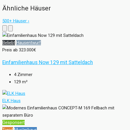
Ähnliche Häuser
500+ Häuser ›
Beliebt
Hausentwurf
Preis ab
323.000€
Einfamilienhaus Now 129 mit Satteldach
4
Zimmer
129
m²
ELK Haus
Gesponsert
Trend
Musterhaus