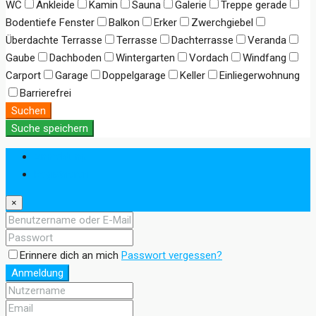
WC
Ankleide
Kamin
Sauna
Galerie
Treppe gerade
Bodentiefe Fenster
Balkon
Erker
Zwerchgiebel
Überdachte Terrasse
Terrasse
Dachterrasse
Veranda
Gaube
Dachboden
Wintergarten
Vordach
Windfang
Carport
Garage
Doppelgarage
Keller
Einliegerwohnung
Barrierefrei
Suchen
Suche speichern
Anmeldung
Registrieren
×
Erinnere dich an mich
Passwort vergessen?
Anmeldung