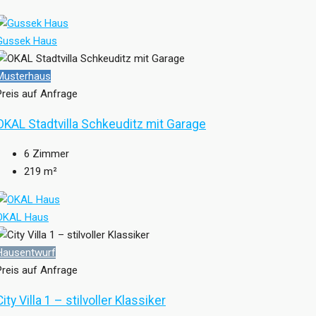
Gussek Haus
Musterhaus
Preis auf Anfrage
OKAL Stadtvilla Schkeuditz mit Garage
6
Zimmer
219
m²
OKAL Haus
Hausentwurf
Preis auf Anfrage
City Villa 1 – stilvoller Klassiker