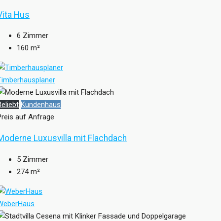
Vita Hus
6
Zimmer
160
m²
Timberhausplaner
Beliebt
Kundenhaus
Preis auf Anfrage
Moderne Luxusvilla mit Flachdach
5
Zimmer
274
m²
WeberHaus