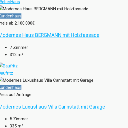
WeberHaus
Kundenhaus
Preis ab
2.100.000€
Modernes Haus BERGMANN mit Holzfassade
7
Zimmer
312
m²
Baufritz
Kundenhaus
Preis auf Anfrage
Modernes Luxushaus Villa Cannstatt mit Garage
5
Zimmer
335
m²