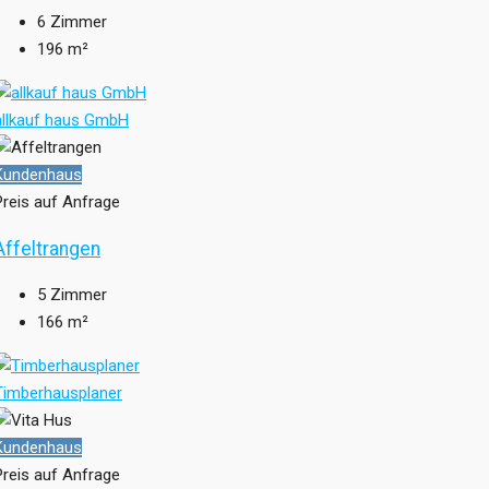
6
Zimmer
196
m²
allkauf haus GmbH
Kundenhaus
Preis auf Anfrage
Affeltrangen
5
Zimmer
166
m²
Timberhausplaner
Kundenhaus
Preis auf Anfrage