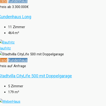
Trend
Kundenhaus
Preis ab
3.300.000€
Kundenhaus Long
11
Zimmer
464
m²
Baufritz
Trend
Kundenhaus
Preis auf Anfrage
Stadtvilla CityLife 500 mit Doppelgarage
5
Zimmer
179
m²