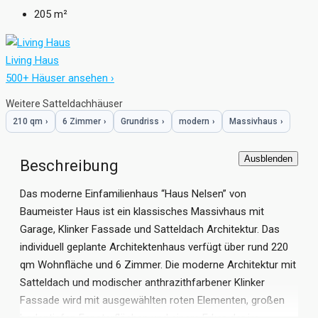
205
m²
Living Haus
500+ Häuser ansehen ›
Weitere Satteldachhäuser
210 qm
›
6 Zimmer
›
Grundriss
›
modern
›
Massivhaus
›
Ausblenden
Beschreibung
Das moderne Einfamilienhaus “Haus Nelsen” von
Baumeister Haus ist ein klassisches Massivhaus mit
Garage, Klinker Fassade und Satteldach Architektur. Das
individuell geplante Architektenhaus verfügt über rund 220
qm Wohnfläche und 6 Zimmer. Die moderne Architektur mit
Satteldach und modischer anthrazithfarbener Klinker
Fassade wird mit ausgewählten roten Elementen, großen
bodentiefen Fensterflächen und einem Erker, der im