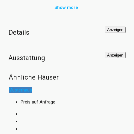
Obergeschoss als Balkon dient, ergänzt. Der Haus
Show more
Grundriss im Baumeister Haus Nelson ist offen gestaltet
mit großzügigem Koch-, Ess- und Wohnbereich, gerader
Treppe, Sauna und Kamin. Das Schlafzimmer im
Anzeigen
Details
Obergeschoss verfügt über ein großes Ankleidezimmer, ein
modernes Badezimmer und einen Zugang zur
Dachterrasse. Für die Kinder steht ein eigener WC- und
Anzeigen
Ausstattung
Duschbereich zur Verfügung. Das Massivhaus “Haus
Nelsen” von Baumeister Haus ist sehr gut energetisch
optimiert und mit einer Erdwärmepumpe ausgestattet.
Ähnliche Häuser
Fotos: Engelhardt Sellin/Baumeister-Haus
Musterhaus
Preis auf Anfrage