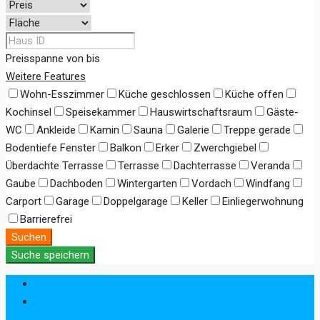
Preisspanne
von
bis
Weitere Features
Wohn-Esszimmer
Küche geschlossen
Küche offen
Kochinsel
Speisekammer
Hauswirtschaftsraum
Gäste-
WC
Ankleide
Kamin
Sauna
Galerie
Treppe gerade
Bodentiefe Fenster
Balkon
Erker
Zwerchgiebel
Überdachte Terrasse
Terrasse
Dachterrasse
Veranda
Gaube
Dachboden
Wintergarten
Vordach
Windfang
Carport
Garage
Doppelgarage
Keller
Einliegerwohnung
Barrierefrei
Suchen
Suche speichern
Anmeldung
Registrieren