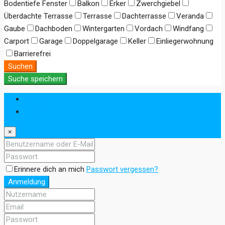
Bodentiefe Fenster
Balkon
Erker
Zwerchgiebel
Überdachte Terrasse
Terrasse
Dachterrasse
Veranda
Gaube
Dachboden
Wintergarten
Vordach
Windfang
Carport
Garage
Doppelgarage
Keller
Einliegerwohnung
Barrierefrei
Suchen
Suche speichern
Anmeldung
Registrieren
×
Erinnere dich an mich
Passwort vergessen?
Anmeldung