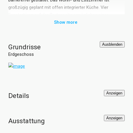
großzügig geplant mit offen integrierter Küche. Vier
Fenstertüren auf der Gartenseite ermöglichen einen
schönen Ausblick in den Garten. Zwei Schlafzimmer plus
Show more
Arbeitszimmer, ein Badezimmer und der Windfang mit
Gäste WC ergänzen den Fertighaus Grundriss. Auf Wunsch
kann der GUSSEK HAUS Bungalow Salamanca auch mit
Ausblenden
Grundrisse
einem überdachten Eingangsportal realisiert werden.
Erdgeschoss
Anzeigen
Details
Anzeigen
Ausstattung