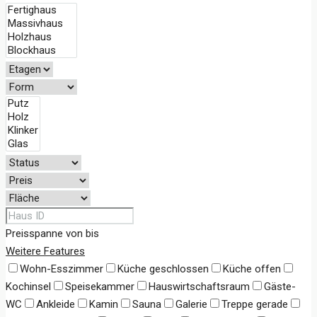
Preisspanne
von
bis
Weitere Features
Wohn-Esszimmer
Küche geschlossen
Küche offen
Kochinsel
Speisekammer
Hauswirtschaftsraum
Gäste-
WC
Ankleide
Kamin
Sauna
Galerie
Treppe gerade