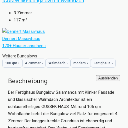
ICON Winkelbungalow mit Walmdach
3
Zimmer
117
m²
Dennert Massivhaus
170+ Häuser ansehen ›
Weitere Bungalows
100 qm
›
4 Zimmer
›
Walmdach
›
modern
›
Fertighaus
›
Ausblenden
Beschreibung
Der Fertighaus Bungalow Salamanca mit Klinker Fassade
und klassischer Walmdach Architektur ist ein
schlüsselfertiges GUSSEK HAUS. Mit rund 106 qm
Wohnfläche bietet der Bungalow viel Platz für insgesamt 4
Zimmer. Der langgestreckte Grundriss ist ebenerdig und
barrierefrei gestaltet. Das Wohn- und Esszimmer ist