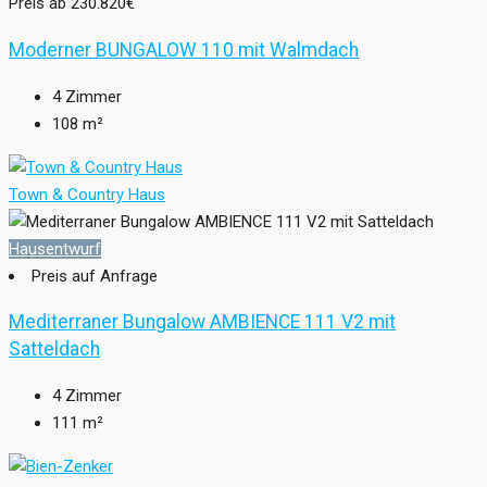
Preis ab
230.820€
Moderner BUNGALOW 110 mit Walmdach
4
Zimmer
108
m²
Town & Country Haus
Hausentwurf
Preis auf Anfrage
Mediterraner Bungalow AMBIENCE 111 V2 mit
Satteldach
4
Zimmer
111
m²