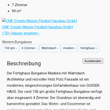
7
Zimmer
99
m²
CMF Creativ Massiv Flexibel Hausbau GmbH
170+ Häuser ansehen ›
Weitere Bungalows
150 qm
›
4 Zimmer
›
Walmdach
›
modern
›
Fertighaus
›
Ausblenden
Beschreibung
Der Fertighaus Bungalow Madeira mit Walmdach
Architektur und reizvoller Holz Putz Fassade ist ein
modernes, eingeschossiges Einfamilienhaus von GUSSEK
HAUS. Der rund 150 qm große Fertighaus Bungalow verfügt
über insgesamt 4 Zimmer. Der Grundriss ist ebenerdig und
barrierefrei gestaltet. Das Wohn- und Esszimmer ist
großzügig geplant mit offen anschließender Küche und