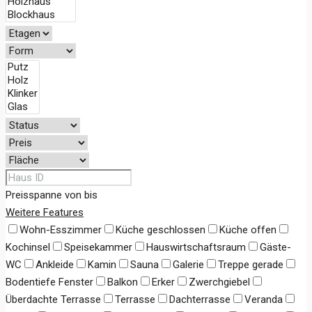
Preisspanne
von
bis
Weitere Features
Wohn-Esszimmer
Küche geschlossen
Küche offen
Kochinsel
Speisekammer
Hauswirtschaftsraum
Gäste-
WC
Ankleide
Kamin
Sauna
Galerie
Treppe gerade
Bodentiefe Fenster
Balkon
Erker
Zwerchgiebel
Überdachte Terrasse
Terrasse
Dachterrasse
Veranda