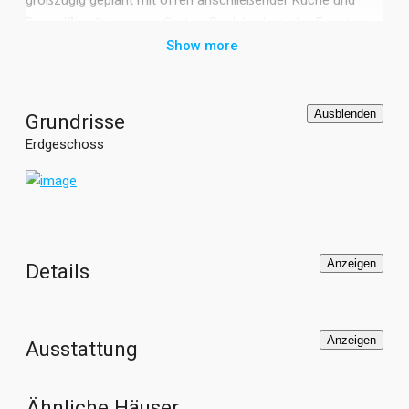
Doppelflügeltüren zum Garten. Dank bodentiefer Fenster
auf der Gartenseite sind die Räume hell und freundlich. Der
Show more
private Schlaftrakt ist mit 3 großzügigen Zimmern plus Bad
ausgestattet und bietet viel Platz zum Schlafen, Arbeiten
und für Gäste. Besonders charakteristisch für den großen
Ausblenden
Grundrisse
Fertighaus Bungalow Madeira von GUSSEK HAUS ist die
Erdgeschoss
zeitlose Walmdach Architektur mit reizvoller Mischfassade
aus Holz und Putz.
Anzeigen
Details
Anzeigen
Ausstattung
Ähnliche Häuser