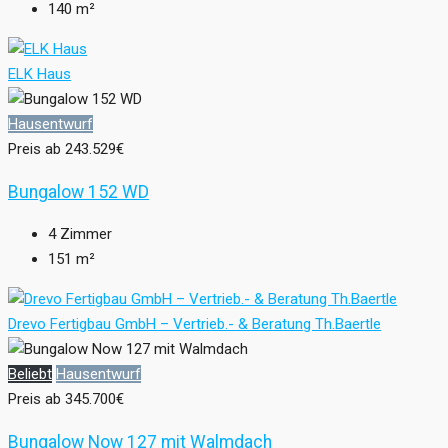
140
m²
ELK Haus
Hausentwurf
Preis ab
243.529€
Bungalow 152 WD
4
Zimmer
151
m²
Drevo Fertigbau GmbH – Vertrieb.- & Beratung Th.Baertle
Beliebt
Hausentwurf
Preis ab
345.700€
Bungalow Now 127 mit Walmdach