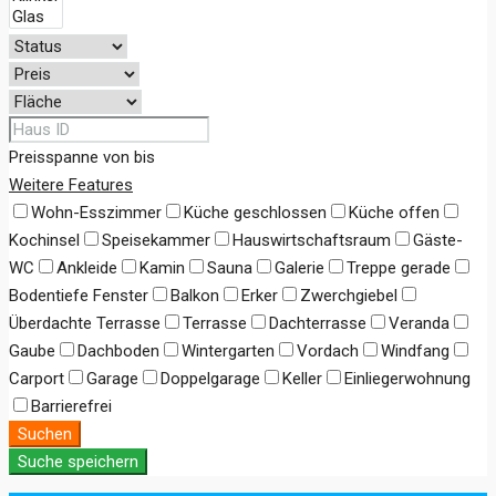
Preisspanne
von
bis
Weitere Features
Wohn-Esszimmer
Küche geschlossen
Küche offen
Kochinsel
Speisekammer
Hauswirtschaftsraum
Gäste-
WC
Ankleide
Kamin
Sauna
Galerie
Treppe gerade
Bodentiefe Fenster
Balkon
Erker
Zwerchgiebel
Überdachte Terrasse
Terrasse
Dachterrasse
Veranda
Gaube
Dachboden
Wintergarten
Vordach
Windfang
Carport
Garage
Doppelgarage
Keller
Einliegerwohnung
Barrierefrei
Suchen
Suche speichern