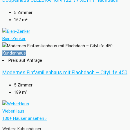
Doppelhaus CELEBRATION 122 V7 XL mit Flachdach
5
Zimmer
167
m²
Bien-Zenker
Kundenhaus
Preis auf Anfrage
Modernes Einfamilienhaus mit Flachdach – CityLife 450
5
Zimmer
189
m²
WeberHaus
130+ Häuser ansehen ›
Weitere Kubushäuser