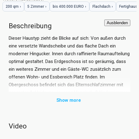
200 qm
›
5 Zimmer
›
bis 400.000 EURO
›
Flachdach
›
Fertighaus
Ausblenden
Beschreibung
Dieser Haustyp zieht die Blicke auf sich: Von außen durch
eine versetzte Wandscheibe und das flache Dach ein
moderner Hingucker. Innen durch raffinierte Raumaufteilung
optimal gestaltet. Das Erdgeschoss ist so geräumig, dass
ein weiteres Zimmer und ein Gäste-WC zusätzlich zum
offenen Wohn- und Essbereich Platz finden. Im
Obergeschoss befindet sich das Elternschlafzimmer mit
separater Ankleide, sowie, ganz klassisch, 2 Kinderzimmer.
Außerdem sind hier gleich zwei Tageslicht-Bäder zu finden,
Show more
die einem Stau im Badezimmer vorbeugen. Der Clou ist
allerdings die lichtdurchflutete Galerie, die alle Räume
verbindet.
Video
inklusive: