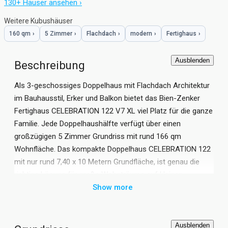
130+ Häuser ansehen ›
Weitere Kubushäuser
160 qm
›
5 Zimmer
›
Flachdach
›
modern
›
Fertighaus
›
Ausblenden
Beschreibung
Als 3-geschossiges Doppelhaus mit Flachdach Architektur
im Bauhausstil, Erker und Balkon bietet das Bien-Zenker
Fertighaus CELEBRATION 122 V7 XL viel Platz für die ganze
Familie. Jede Doppelhaushälfte verfügt über einen
großzügigen 5 Zimmer Grundriss mit rund 166 qm
Wohnfläche. Das kompakte Doppelhaus CELEBRATION 122
mit nur rund 7,40 x 10 Metern Grundfläche, ist genau die
richtige Lösung für große Wohnträume auf kleinen
Grundstücken. Der offene Wohn-Essbereich im
Show more
Erdgeschoss präsentiert sich hell und großzügig. Im
zweiten Geschoss finden Sie genügend Raum für Ihren
persönlichen Rückzugsbereich. Falls noch mehr Wohnraum
Ausblenden