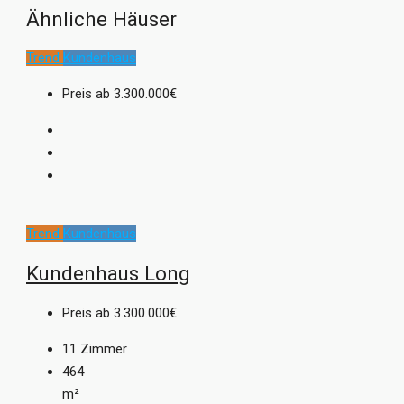
Bien-Zenker regelmäßig mit
renommierten Preisen
Ähnliche Häuser
ausgezeichnet, zum Beispiel als „Fairster
Fertighausanbieter“ (FOCUS-MONEY 2021), als
Trend
Kundenhaus
„Deutschlands Kundenchampion“ (F.A.Z.-Institut 2020) oder
Preis ab
3.300.000€
mit dem Plus X Award („Most Innovative Brand“ 2021). Die
positiven Erfahrungen
unzähliger Bien-Zenker Bauherren
sprechen ebenfalls eine deutliche Sprache.
Weitere Informationen erhalten Sie unter:
www.bien-
zenker.de
Trend
Kundenhaus
Kundenhaus Long
Preis ab
3.300.000€
11
Zimmer
464
m²