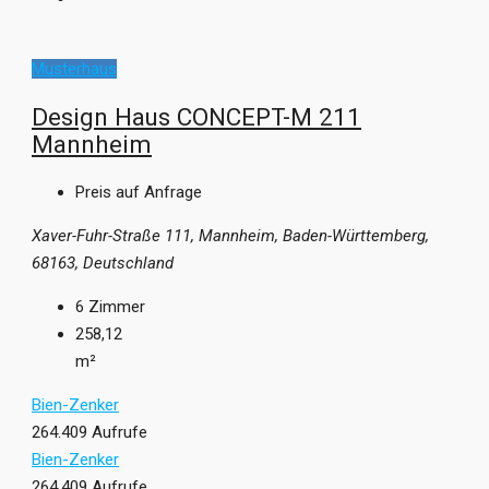
tätigt, möchte ein Komplettpaket, dass die inneren und
äußeren Werte einer Immobilie zu einem stimmigen
Musterhaus
Gesamtkonzept vereint. Das bedeutet: ”
Ihr Haus ist auch Ihr
Haus”
, wo Ihre Vorstellungen verwirklicht werden!
Design Haus CONCEPT-M 211
Mannheim
Preis auf Anfrage
Xaver-Fuhr-Straße 111, Mannheim, Baden-Württemberg,
68163, Deutschland
6
Zimmer
258,12
m²
Bien-Zenker
264.409 Aufrufe
Bien-Zenker
264.409 Aufrufe