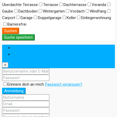
Überdachte Terrasse
Terrasse
Dachterrasse
Veranda
Gaube
Dachboden
Wintergarten
Vordach
Windfang
Carport
Garage
Doppelgarage
Keller
Einliegerwohnung
Barrierefrei
Suchen
Suche speichern
Anmeldung
Registrieren
×
Erinnere dich an mich
Passwort vergessen?
Anmeldung