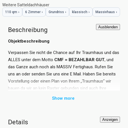
Weitere Satteldachhäuser
110 qm
›
6 Zimmer
›
Grundriss
›
klassisch
›
Massivhaus
›
Ausblenden
Beschreibung
Objektbeschreibung
Verpassen Sie nicht die Chance auf Ihr Traumhaus und das
ALLES unter dem Motto
CMF
= BEZAHLBAR GUT
, und
das Ganze auch noch als MASSIV Fertighaus. Rufen Sie
uns an oder senden Sie uns eine E Mail. Haben Sie bereits
Vorstellung oder einen Plan von Ihrem „Traumhaus“ wir
bauen da wir an kein Raster gebunden sind auch Ihre
Variante. In unserem Planungs- und Statikbüro können wir
Show more
auch die Machbarkeit Ihrer Vorstellung prüfen
Tel.: 0172 799 2337
Anzeigen
Details
E-Mail:
Info@cmfgmbh.de