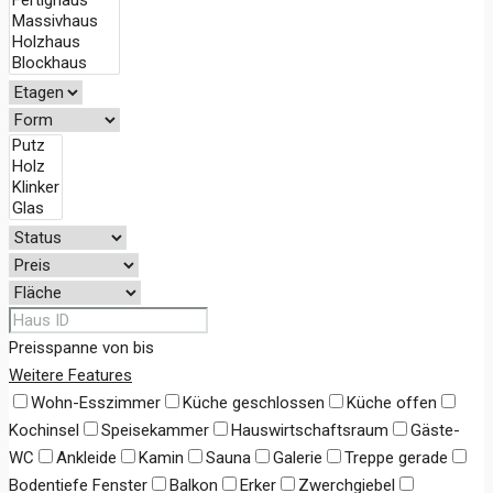
Preisspanne
von
bis
Weitere Features
Wohn-Esszimmer
Küche geschlossen
Küche offen
Kochinsel
Speisekammer
Hauswirtschaftsraum
Gäste-
WC
Ankleide
Kamin
Sauna
Galerie
Treppe gerade
Bodentiefe Fenster
Balkon
Erker
Zwerchgiebel