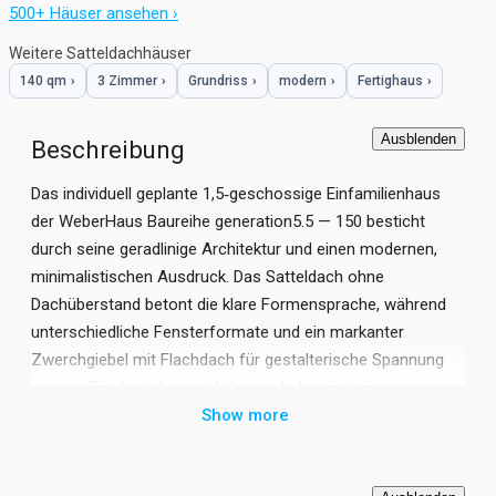
500+ Häuser ansehen ›
Weitere Satteldachhäuser
140 qm
›
3 Zimmer
›
Grundriss
›
modern
›
Fertighaus
›
Ausblenden
Beschreibung
Das individuell geplante 1,5‑geschossige Einfamilienhaus
der WeberHaus Baureihe generation5.5 — 150 besticht
durch seine geradlinige Architektur und einen modernen,
minimalistischen Ausdruck. Das Satteldach ohne
Dachüberstand betont die klare Formensprache, während
unterschiedliche Fensterformate und ein markanter
Zwerchgiebel mit Flachdach für gestalterische Spannung
sorgen. Die dunkelgraue Holzverschalung ist ein
besonderes Merkmal; sie wurde lasiert statt lackiert, um die
Show more
natürliche Struktur des Holzes zu erhalten und dem
Gebäude eine warme, authentische Ausstrahlung zu geben.