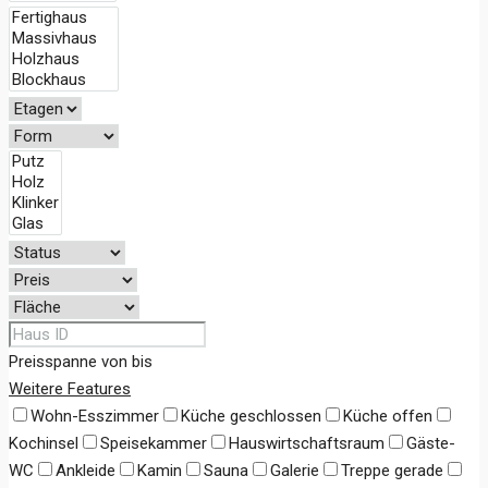
Preisspanne
von
bis
Weitere Features
Wohn-Esszimmer
Küche geschlossen
Küche offen
Kochinsel
Speisekammer
Hauswirtschaftsraum
Gäste-
WC
Ankleide
Kamin
Sauna
Galerie
Treppe gerade