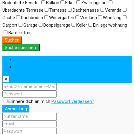
Bodentiefe Fenster
Balkon
Erker
Zwerchgiebel
Überdachte Terrasse
Terrasse
Dachterrasse
Veranda
Gaube
Dachboden
Wintergarten
Vordach
Windfang
Carport
Garage
Doppelgarage
Keller
Einliegerwohnung
Barrierefrei
Suchen
Suche speichern
Anmeldung
Registrieren
×
Erinnere dich an mich
Passwort vergessen?
Anmeldung