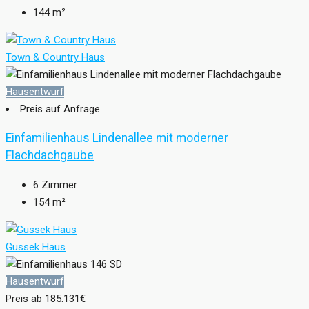
144
m²
Town & Country Haus
Hausentwurf
Preis auf Anfrage
Einfamilienhaus Lindenallee mit moderner
Flachdachgaube
6
Zimmer
154
m²
Gussek Haus
Hausentwurf
Preis ab
185.131€