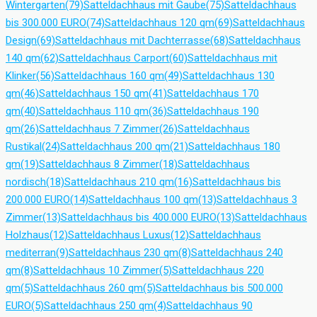
Wintergarten
(79)
Satteldachhaus mit Gaube
(75)
Satteldachhaus
bis 300.000 EURO
(74)
Satteldachhaus 120 qm
(69)
Satteldachhaus
Design
(69)
Satteldachhaus mit Dachterrasse
(68)
Satteldachhaus
140 qm
(62)
Satteldachhaus Carport
(60)
Satteldachhaus mit
Klinker
(56)
Satteldachhaus 160 qm
(49)
Satteldachhaus 130
qm
(46)
Satteldachhaus 150 qm
(41)
Satteldachhaus 170
qm
(40)
Satteldachhaus 110 qm
(36)
Satteldachhaus 190
qm
(26)
Satteldachhaus 7 Zimmer
(26)
Satteldachhaus
Rustikal
(24)
Satteldachhaus 200 qm
(21)
Satteldachhaus 180
qm
(19)
Satteldachhaus 8 Zimmer
(18)
Satteldachhaus
nordisch
(18)
Satteldachhaus 210 qm
(16)
Satteldachhaus bis
200.000 EURO
(14)
Satteldachhaus 100 qm
(13)
Satteldachhaus 3
Zimmer
(13)
Satteldachhaus bis 400.000 EURO
(13)
Satteldachhaus
Holzhaus
(12)
Satteldachhaus Luxus
(12)
Satteldachhaus
mediterran
(9)
Satteldachhaus 230 qm
(8)
Satteldachhaus 240
qm
(8)
Satteldachhaus 10 Zimmer
(5)
Satteldachhaus 220
qm
(5)
Satteldachhaus 260 qm
(5)
Satteldachhaus bis 500.000
EURO
(5)
Satteldachhaus 250 qm
(4)
Satteldachhaus 90