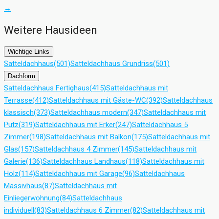
→
Weitere Hausideen
Wichtige Links
Satteldachhaus
(501)
Satteldachhaus Grundriss
(501)
Dachform
Satteldachhaus Fertighaus
(415)
Satteldachhaus mit
Terrasse
(412)
Satteldachhaus mit Gäste-WC
(392)
Satteldachhaus
klassisch
(373)
Satteldachhaus modern
(347)
Satteldachhaus mit
Putz
(319)
Satteldachhaus mit Erker
(247)
Satteldachhaus 5
Zimmer
(198)
Satteldachhaus mit Balkon
(175)
Satteldachhaus mit
Glas
(157)
Satteldachhaus 4 Zimmer
(145)
Satteldachhaus mit
Galerie
(136)
Satteldachhaus Landhaus
(118)
Satteldachhaus mit
Holz
(114)
Satteldachhaus mit Garage
(96)
Satteldachhaus
Massivhaus
(87)
Satteldachhaus mit
Einliegerwohnung
(84)
Satteldachhaus
individuell
(83)
Satteldachhaus 6 Zimmer
(82)
Satteldachhaus mit