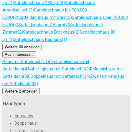
qm
(4)
Satteldachhaus 280 qm
(3)
Satteldachhaus
Amerikanisch
(3)
Satteldachhaus bis 700.000
EURO
(3)
Satteldachhaus mit Stein
(3)
Satteldachhaus über 700.000
EURO
(3)
Satteldachhaus 270 qm
(2)
Satteldachhaus 9
Zimmer
(2)
Satteldachhaus Blockhaus
(2)
Satteldachhaus 80
qm
(1)
Satteldachhaus Bauhaus
(1)
Weitere 60 anzeigen
Auch interessant
Haus mit Satteldach
(518)
Einfamilienhaus mit
Satteldach
(434)
Fertighaus mit Satteldach
(434)
Massivhaus mit
Satteldach
(88)
Doppelhaus mit Satteldach
(34)
Zweifamilienhaus
mit Satteldach
(33)
Weitere 2 anzeigen
Haustypen
Bungalow
Doppelhaus
Einfamilienhaus