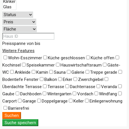
Preisspanne
von
bis
Weitere Features
Wohn-Esszimmer
Küche geschlossen
Küche offen
Kochinsel
Speisekammer
Hauswirtschaftsraum
Gäste-
WC
Ankleide
Kamin
Sauna
Galerie
Treppe gerade
Bodentiefe Fenster
Balkon
Erker
Zwerchgiebel
Überdachte Terrasse
Terrasse
Dachterrasse
Veranda
Gaube
Dachboden
Wintergarten
Vordach
Windfang
Carport
Garage
Doppelgarage
Keller
Einliegerwohnung
Barrierefrei
Suchen
Suche speichern