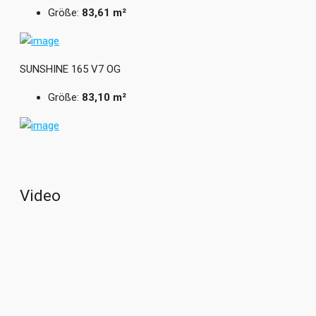
Größe:
83,61 m²
persönliche Wünsche und Ideen angepasst werden.
Grundrisse und Abbildungen können Extras zeigen.
Flächenangaben nach DIN 277.
SUNSHINE 165 V7 OG
Größe:
83,10 m²
Wir bei Living Haus sind Zuhauseversteher, Problemlöser,
Konzeptdenker, Könner und Macher. Seit 2015
transformieren wir den Hausbaumarkt und bieten unseren
Baufamilien Fertighäuser, genau wie sie es wollen. Bei Living
Haus, und das sagt schon der Name, geht es um das Leben
Video
unserer Baufamilien – denn darauf kommt es an. Wir
glauben daran, dass allein die individuellen Träume und
Wünsche unserer Baufamilien im Fokus stehen.
Woher wir kommen