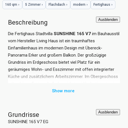
160 qm
›
5 Zimmer
›
Flachdach
›
modern
›
Fertighaus
›
Ausblenden
Beschreibung
Die Fertighaus Stadtvilla
SUNSHINE 165 V7
im Bauhausstil
vom Hersteller Living Haus ist ein traumhaftes
Einfamilienhaus im modernen Design mit Übereck-
Panorama Erker und großem Balkon. Der großzügige
Grundriss im Erdgeschoss bietet viel Platz für ein
geräumiges Wohn- und Esszimmer mit offen integrierter
Küche und zusätzlichem Arbeitszimmer. Im Obergeschoss
mit schöner Empore befinden sich zwei Kinderzimmer, ein
großes Schlafzimmer mit Ankleide und ein großzügiges
Show more
Badezimmer. Die rund 165 qm große Einfamilienhaus
Stadtvilla SUNSHINE 165 V7 vom Fertighaus Anbieter Living
Haus verfügt über 2 Vollgeschosse mit insgesamt 5
Ausblenden
Grundrisse
Zimmern. Dank vieler vorgedachter Detaillösungen kann das
SUNSHINE 165 V7 EG
moderne Haus mit Flachdach ganz individuell an