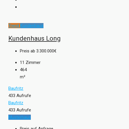
Du willst dich individuell hausleben? Dann erfahre mehr auf
livinghaus.de
Trend
Kundenhaus
Kundenhaus Long
Preis ab
3.300.000€
11
Zimmer
464
m²
Baufritz
433 Aufrufe
Baufritz
433 Aufrufe
Musterhaus
Preis auf Anfrage