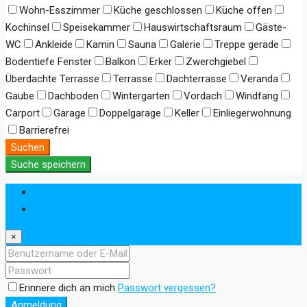
Wohn-Esszimmer
Küche geschlossen
Küche offen
Kochinsel
Speisekammer
Hauswirtschaftsraum
Gäste-
WC
Ankleide
Kamin
Sauna
Galerie
Treppe gerade
Bodentiefe Fenster
Balkon
Erker
Zwerchgiebel
Überdachte Terrasse
Terrasse
Dachterrasse
Veranda
Gaube
Dachboden
Wintergarten
Vordach
Windfang
Carport
Garage
Doppelgarage
Keller
Einliegerwohnung
Barrierefrei
Suchen
Suche speichern
Anmeldung
Registrieren
×
Erinnere dich an mich
Passwort vergessen?
Anmeldung