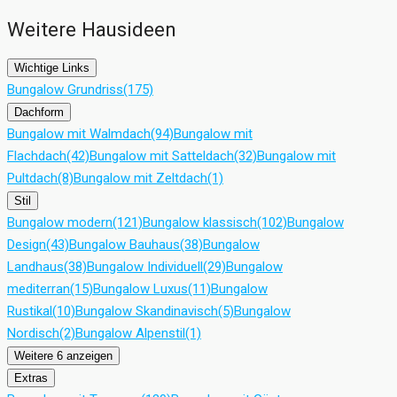
Weitere Hausideen
Wichtige Links
Bungalow Grundriss
(175)
Dachform
Bungalow mit Walmdach
(94)
Bungalow mit
Flachdach
(42)
Bungalow mit Satteldach
(32)
Bungalow mit
Pultdach
(8)
Bungalow mit Zeltdach
(1)
Stil
Bungalow modern
(121)
Bungalow klassisch
(102)
Bungalow
Design
(43)
Bungalow Bauhaus
(38)
Bungalow
Landhaus
(38)
Bungalow Individuell
(29)
Bungalow
mediterran
(15)
Bungalow Luxus
(11)
Bungalow
Rustikal
(10)
Bungalow Skandinavisch
(5)
Bungalow
Nordisch
(2)
Bungalow Alpenstil
(1)
Weitere 6 anzeigen
Extras