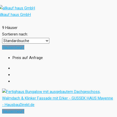
allkauf haus GmbH
9 Häuser
Sortieren nach:
Hausentwurf
Preis auf Anfrage
Hausentwurf