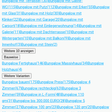
Bungalow mit Terrasse
(130)
Bungalow mit Gäste-
WC
(115)
Bungalow mit Putz
(112)
Bungalow mit Erker
(55)
Bungalow
mit Glas
(31)
Bungalow mit Holz
(30)
Bungalow mit
Klinker
(22)
Bungalow mit Garage
(20)
Bungalow mit
Carport
(18)
Bungalow mit Einliegerwohnung
(14)
Bungalow mit
Galerie
(11)
Bungalow mit Dachterrasse
(10)
Bungalow mit
Wintergarten
(10)
Bungalow mit Balkon
(9)
Bungalow mit
Innenhof
(3)
Bungalow mit Stein
(2)
Weitere 10 anzeigen
Bauweise
Bungalow Fertighaus
(146)
Bungalow Massivhaus
(34)
Bungalow
Holzhaus
(4)
Weitere Varianten
Bungalow bauen
(175)
Bungalow Preis
(175)
Bungalow 4
Zimmer
(67)
Bungalow rechteckig
(63)
Bungalow 3
Zimmer
(59)
Bungalow in L-Form
(48)
Bungalow 110
qm
(31)
Bungalow bis 300.000 EURO
(28)
Bungalow 5
Zimmer
(27)
Bungalow 100 qm
(23)
Bungalow 120 qm
(20)
Bungalow