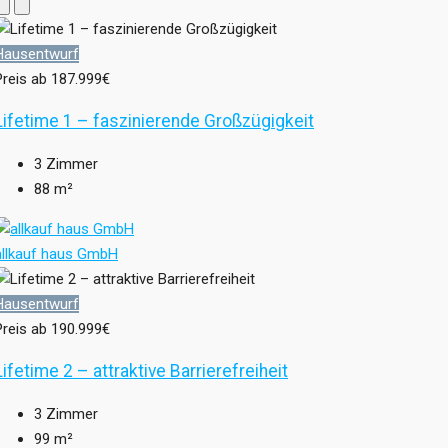
Hausentwurf
Preis ab
187.999€
Lifetime 1 – faszinierende Großzügigkeit
3
Zimmer
88
m²
allkauf haus GmbH
Hausentwurf
Preis ab
190.999€
Lifetime 2 – attraktive Barrierefreiheit
3
Zimmer
99
m²