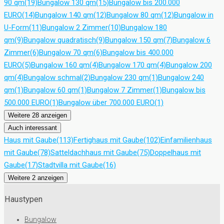
90 qm
(19)
Bungalow 130 qm
(15)
Bungalow bis 200.000
EURO
(14)
Bungalow 140 qm
(12)
Bungalow 80 qm
(12)
Bungalow in
U-Form
(11)
Bungalow 2 Zimmer
(10)
Bungalow 180
qm
(9)
Bungalow quadratisch
(9)
Bungalow 150 qm
(7)
Bungalow 6
Zimmer
(6)
Bungalow 70 qm
(6)
Bungalow bis 400.000
EURO
(5)
Bungalow 160 qm
(4)
Bungalow 170 qm
(4)
Bungalow 200
qm
(4)
Bungalow schmal
(2)
Bungalow 230 qm
(1)
Bungalow 240
qm
(1)
Bungalow 60 qm
(1)
Bungalow 7 Zimmer
(1)
Bungalow bis
500.000 EURO
(1)
Bungalow über 700.000 EURO
(1)
Weitere 28 anzeigen
Auch interessant
Haus mit Gaube
(113)
Fertighaus mit Gaube
(102)
Einfamilienhaus
mit Gaube
(78)
Satteldachhaus mit Gaube
(75)
Doppelhaus mit
Gaube
(17)
Stadtvilla mit Gaube
(16)
Weitere 2 anzeigen
Haustypen
Bungalow