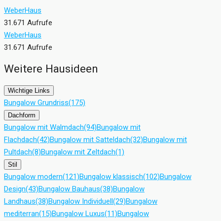
WeberHaus
31.671 Aufrufe
WeberHaus
31.671 Aufrufe
Weitere Hausideen
Wichtige Links
Bungalow Grundriss
(175)
Dachform
Bungalow mit Walmdach
(94)
Bungalow mit
Flachdach
(42)
Bungalow mit Satteldach
(32)
Bungalow mit
Pultdach
(8)
Bungalow mit Zeltdach
(1)
Stil
Bungalow modern
(121)
Bungalow klassisch
(102)
Bungalow
Design
(43)
Bungalow Bauhaus
(38)
Bungalow
Landhaus
(38)
Bungalow Individuell
(29)
Bungalow
mediterran
(15)
Bungalow Luxus
(11)
Bungalow