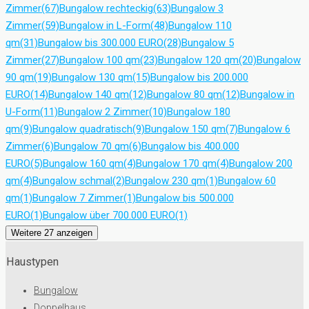
Zimmer
(67)
Bungalow rechteckig
(63)
Bungalow 3
Zimmer
(59)
Bungalow in L-Form
(48)
Bungalow 110
qm
(31)
Bungalow bis 300.000 EURO
(28)
Bungalow 5
Zimmer
(27)
Bungalow 100 qm
(23)
Bungalow 120 qm
(20)
Bungalow
90 qm
(19)
Bungalow 130 qm
(15)
Bungalow bis 200.000
EURO
(14)
Bungalow 140 qm
(12)
Bungalow 80 qm
(12)
Bungalow in
U-Form
(11)
Bungalow 2 Zimmer
(10)
Bungalow 180
qm
(9)
Bungalow quadratisch
(9)
Bungalow 150 qm
(7)
Bungalow 6
Zimmer
(6)
Bungalow 70 qm
(6)
Bungalow bis 400.000
EURO
(5)
Bungalow 160 qm
(4)
Bungalow 170 qm
(4)
Bungalow 200
qm
(4)
Bungalow schmal
(2)
Bungalow 230 qm
(1)
Bungalow 60
qm
(1)
Bungalow 7 Zimmer
(1)
Bungalow bis 500.000
EURO
(1)
Bungalow über 700.000 EURO
(1)
Weitere 27 anzeigen
Haustypen
Bungalow
Doppelhaus