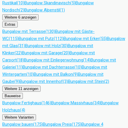
Rustikal
(10)
Bungalow Skandinavisch
(5)
Bungalow
Nordisch
(2)
Bungalow Alpenstil
(1)
Weitere 6 anzeigen
Extras
Bungalow mit Terrasse
(130)
Bungalow mit Gäste-
WC
(115)
Bungalow mit Putz
(112)
Bungalow mit Erker
(55)
Bungalow
mit Glas
(31)
Bungalow mit Holz
(30)
Bungalow mit
Klinker
(22)
Bungalow mit Garage
(20)
Bungalow mit
Carport
(18)
Bungalow mit Einliegerwohnung
(14)
Bungalow mit
Galerie
(11)
Bungalow mit Dachterrasse
(10)
Bungalow mit
Wintergarten
(10)
Bungalow mit Balkon
(9)
Bungalow mit
Gaube
(9)
Bungalow mit Innenhof
(3)
Bungalow mit Stein
(2)
Weitere 11 anzeigen
Bauweise
Bungalow Fertighaus
(146)
Bungalow Massivhaus
(34)
Bungalow
Holzhaus
(4)
Weitere Varianten
Bungalow bauen
(175)
Bungalow Preis
(175)
Bungalow 4