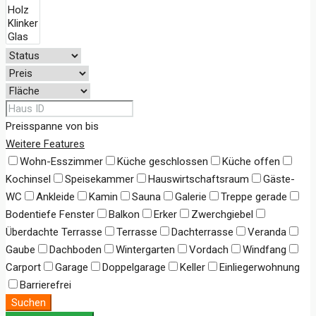
Preisspanne
von
bis
Weitere Features
Wohn-Esszimmer
Küche geschlossen
Küche offen
Kochinsel
Speisekammer
Hauswirtschaftsraum
Gäste-
WC
Ankleide
Kamin
Sauna
Galerie
Treppe gerade
Bodentiefe Fenster
Balkon
Erker
Zwerchgiebel
Überdachte Terrasse
Terrasse
Dachterrasse
Veranda
Gaube
Dachboden
Wintergarten
Vordach
Windfang
Carport
Garage
Doppelgarage
Keller
Einliegerwohnung
Barrierefrei
Suchen