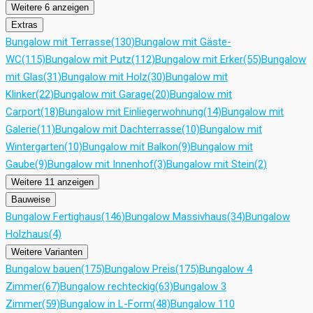
Weitere 6 anzeigen
Extras
Bungalow mit Terrasse
(130)
Bungalow mit Gäste-
WC
(115)
Bungalow mit Putz
(112)
Bungalow mit Erker
(55)
Bungalow
mit Glas
(31)
Bungalow mit Holz
(30)
Bungalow mit
Klinker
(22)
Bungalow mit Garage
(20)
Bungalow mit
Carport
(18)
Bungalow mit Einliegerwohnung
(14)
Bungalow mit
Galerie
(11)
Bungalow mit Dachterrasse
(10)
Bungalow mit
Wintergarten
(10)
Bungalow mit Balkon
(9)
Bungalow mit
Gaube
(9)
Bungalow mit Innenhof
(3)
Bungalow mit Stein
(2)
Weitere 11 anzeigen
Bauweise
Bungalow Fertighaus
(146)
Bungalow Massivhaus
(34)
Bungalow
Holzhaus
(4)
Weitere Varianten
Bungalow bauen
(175)
Bungalow Preis
(175)
Bungalow 4
Zimmer
(67)
Bungalow rechteckig
(63)
Bungalow 3
Zimmer
(59)
Bungalow in L-Form
(48)
Bungalow 110