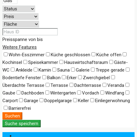
Preisspanne
von
bis
Weitere Features
Wohn-Esszimmer
Küche geschlossen
Küche offen
Kochinsel
Speisekammer
Hauswirtschaftsraum
Gäste-
WC
Ankleide
Kamin
Sauna
Galerie
Treppe gerade
Bodentiefe Fenster
Balkon
Erker
Zwerchgiebel
Überdachte Terrasse
Terrasse
Dachterrasse
Veranda
Gaube
Dachboden
Wintergarten
Vordach
Windfang
Carport
Garage
Doppelgarage
Keller
Einliegerwohnung
Barrierefrei
Suchen
Suche speichern
Anmeldung