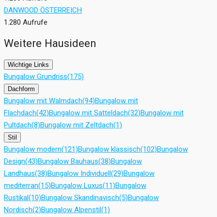
DANWOOD ÖSTERREICH
1.280 Aufrufe
Weitere Hausideen
Wichtige Links
Bungalow Grundriss
(175)
Dachform
Bungalow mit Walmdach
(94)
Bungalow mit
Flachdach
(42)
Bungalow mit Satteldach
(32)
Bungalow mit
Pultdach
(8)
Bungalow mit Zeltdach
(1)
Stil
Bungalow modern
(121)
Bungalow klassisch
(102)
Bungalow
Design
(43)
Bungalow Bauhaus
(38)
Bungalow
Landhaus
(38)
Bungalow Individuell
(29)
Bungalow
mediterran
(15)
Bungalow Luxus
(11)
Bungalow
Rustikal
(10)
Bungalow Skandinavisch
(5)
Bungalow
Nordisch
(2)
Bungalow Alpenstil
(1)