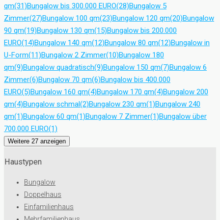
qm
(31)
Bungalow bis 300.000 EURO
(28)
Bungalow 5
Zimmer
(27)
Bungalow 100 qm
(23)
Bungalow 120 qm
(20)
Bungalow
90 qm
(19)
Bungalow 130 qm
(15)
Bungalow bis 200.000
EURO
(14)
Bungalow 140 qm
(12)
Bungalow 80 qm
(12)
Bungalow in
U-Form
(11)
Bungalow 2 Zimmer
(10)
Bungalow 180
qm
(9)
Bungalow quadratisch
(9)
Bungalow 150 qm
(7)
Bungalow 6
Zimmer
(6)
Bungalow 70 qm
(6)
Bungalow bis 400.000
EURO
(5)
Bungalow 160 qm
(4)
Bungalow 170 qm
(4)
Bungalow 200
qm
(4)
Bungalow schmal
(2)
Bungalow 230 qm
(1)
Bungalow 240
qm
(1)
Bungalow 60 qm
(1)
Bungalow 7 Zimmer
(1)
Bungalow über
700.000 EURO
(1)
Weitere 27 anzeigen
Haustypen
Bungalow
Doppelhaus
Einfamilienhaus
Mehrfamilienhaus