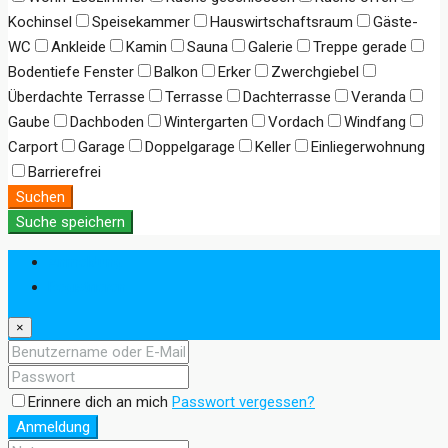
Kochinsel
Speisekammer
Hauswirtschaftsraum
Gäste-
WC
Ankleide
Kamin
Sauna
Galerie
Treppe gerade
Bodentiefe Fenster
Balkon
Erker
Zwerchgiebel
Überdachte Terrasse
Terrasse
Dachterrasse
Veranda
Gaube
Dachboden
Wintergarten
Vordach
Windfang
Carport
Garage
Doppelgarage
Keller
Einliegerwohnung
Barrierefrei
Suchen
Suche speichern
Anmeldung
Registrieren
×
Erinnere dich an mich
Passwort vergessen?
Anmeldung