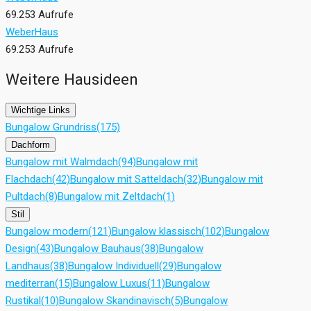
69.253 Aufrufe
WeberHaus
69.253 Aufrufe
Weitere Hausideen
Wichtige Links
Bungalow Grundriss
(175)
Dachform
Bungalow mit Walmdach
(94)
Bungalow mit
Flachdach
(42)
Bungalow mit Satteldach
(32)
Bungalow mit
Pultdach
(8)
Bungalow mit Zeltdach
(1)
Stil
Bungalow modern
(121)
Bungalow klassisch
(102)
Bungalow
Design
(43)
Bungalow Bauhaus
(38)
Bungalow
Landhaus
(38)
Bungalow Individuell
(29)
Bungalow
mediterran
(15)
Bungalow Luxus
(11)
Bungalow
Rustikal
(10)
Bungalow Skandinavisch
(5)
Bungalow