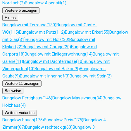
Nordisch
(2)
Bungalow Alpenstil
(1)
Weitere 6 anzeigen
Extras
Bungalow mit Terrasse
(130)
Bungalow mit Gäste-
WC
(115)
Bungalow mit Putz
(112)
Bungalow mit Erker
(55)
Bungalow
mit Glas
(31)
Bungalow mit Holz
(30)
Bungalow mit
Klinker
(22)
Bungalow mit Garage
(20)
Bungalow mit
Carport
(18)
Bungalow mit Einliegerwohnung
(14)
Bungalow mit
Galerie
(11)
Bungalow mit Dachterrasse
(10)
Bungalow mit
Wintergarten
(10)
Bungalow mit Balkon
(9)
Bungalow mit
Gaube
(9)
Bungalow mit Innenhof
(3)
Bungalow mit Stein
(2)
Weitere 11 anzeigen
Bauweise
Bungalow Fertighaus
(146)
Bungalow Massivhaus
(34)
Bungalow
Holzhaus
(4)
Weitere Varianten
Bungalow bauen
(175)
Bungalow Preis
(175)
Bungalow 4
Zimmer
(67)
Bungalow rechteckig
(63)
Bungalow 3