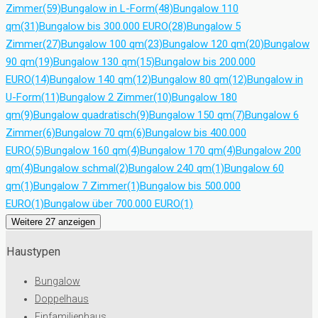
Zimmer
(59)
Bungalow in L-Form
(48)
Bungalow 110
qm
(31)
Bungalow bis 300.000 EURO
(28)
Bungalow 5
Zimmer
(27)
Bungalow 100 qm
(23)
Bungalow 120 qm
(20)
Bungalow
90 qm
(19)
Bungalow 130 qm
(15)
Bungalow bis 200.000
EURO
(14)
Bungalow 140 qm
(12)
Bungalow 80 qm
(12)
Bungalow in
U-Form
(11)
Bungalow 2 Zimmer
(10)
Bungalow 180
qm
(9)
Bungalow quadratisch
(9)
Bungalow 150 qm
(7)
Bungalow 6
Zimmer
(6)
Bungalow 70 qm
(6)
Bungalow bis 400.000
EURO
(5)
Bungalow 160 qm
(4)
Bungalow 170 qm
(4)
Bungalow 200
qm
(4)
Bungalow schmal
(2)
Bungalow 240 qm
(1)
Bungalow 60
qm
(1)
Bungalow 7 Zimmer
(1)
Bungalow bis 500.000
EURO
(1)
Bungalow über 700.000 EURO
(1)
Weitere 27 anzeigen
Haustypen
Bungalow
Doppelhaus
Einfamilienhaus