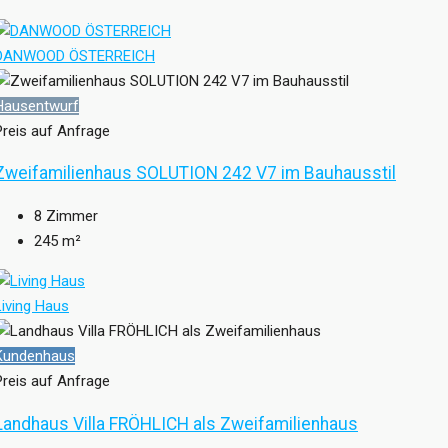
DANWOOD ÖSTERREICH
Hausentwurf
Preis auf Anfrage
Zweifamilienhaus SOLUTION 242 V7 im Bauhausstil
8
Zimmer
245
m²
Living Haus
Kundenhaus
Preis auf Anfrage
Landhaus Villa FRÖHLICH als Zweifamilienhaus