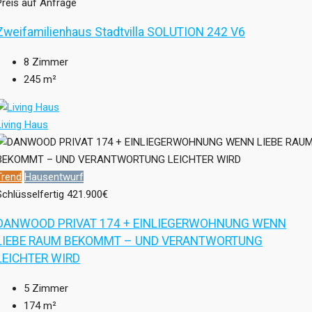
Preis auf Anfrage
Zweifamilienhaus Stadtvilla SOLUTION 242 V6
8
Zimmer
245
m²
Living Haus
Trend
Hausentwurf
Schlüsselfertig
421.900€
DANWOOD PRIVAT 174 + EINLIEGERWOHNUNG WENN
LIEBE RAUM BEKOMMT – UND VERANTWORTUNG
LEICHTER WIRD
5
Zimmer
174
m²