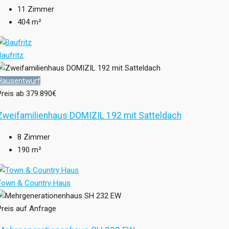
11
Zimmer
404
m²
Baufritz
Hausentwurf
Preis ab
379.890€
Zweifamilienhaus DOMIZIL 192 mit Satteldach
8
Zimmer
190
m²
Town & Country Haus
Preis auf Anfrage