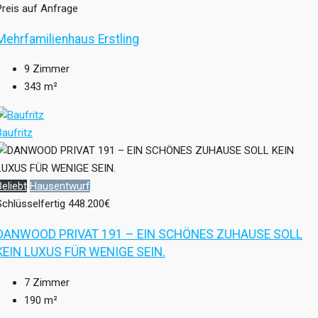
Preis auf Anfrage
Mehrfamilienhaus Erstling
9
Zimmer
343
m²
Baufritz
Beliebt
Hausentwurf
Schlüsselfertig
448.200€
DANWOOD PRIVAT 191 – EIN SCHÖNES ZUHAUSE SOLL
KEIN LUXUS FÜR WENIGE SEIN.
7
Zimmer
190
m²