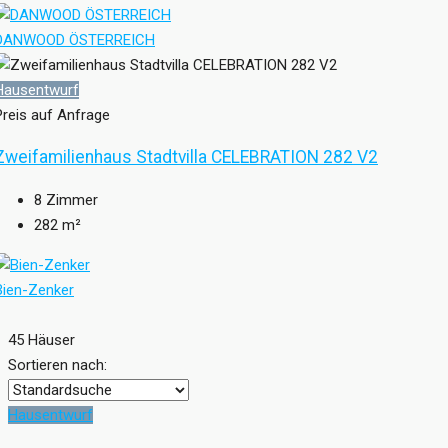
DANWOOD ÖSTERREICH
Hausentwurf
Preis auf Anfrage
Zweifamilienhaus Stadtvilla CELEBRATION 282 V2
8
Zimmer
282
m²
Bien-Zenker
45 Häuser
Sortieren nach:
Hausentwurf