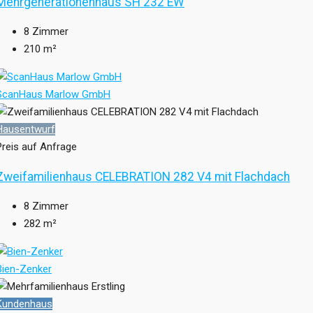
Mehrgenerationenhaus SH 232 EW
8
Zimmer
210
m²
ScanHaus Marlow GmbH
Hausentwurf
Preis auf Anfrage
Zweifamilienhaus CELEBRATION 282 V4 mit Flachdach
8
Zimmer
282
m²
Bien-Zenker
Kundenhaus