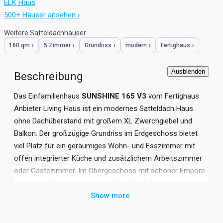
ELK Haus
500+ Häuser ansehen ›
Weitere Satteldachhäuser
160 qm
›
5 Zimmer
›
Grundriss
›
modern
›
Fertighaus
›
Ausblenden
Beschreibung
Das Einfamilienhaus
SUNSHINE 165 V3
vom Fertighaus
Anbieter Living Haus ist ein modernes Satteldach Haus
ohne Dachüberstand mit großem XL Zwerchgiebel und
Balkon. Der großzügige Grundriss im Erdgeschoss bietet
viel Platz für ein geräumiges Wohn- und Esszimmer mit
offen integrierter Küche und zusätzlichem Arbeitszimmer
oder Gästezimmer. Im Obergeschoss mit schöner Empore
sind zwei Kinderzimmer, ein großes Schlafzimmer mit
Ankleide und ein großzügiges Badezimmer geplant. Das
Show more
rund 165 qm große, helle Einfamilienhaus SUNSHINE 165 V2
mit moderner Satteldach Architektur vom Fertighaus