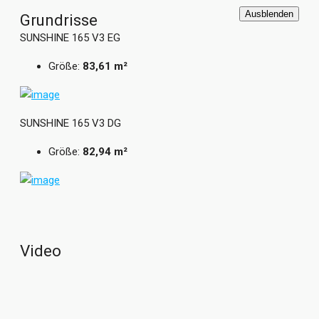
Hersteller Living Haus verfügt über insgesamt 5 Zimmer
Ausblenden
Grundrisse
und ist dank vieler vorgedachter Detaillösungen ganz
SUNSHINE 165 V3 EG
individuell gestaltbar.
Größe:
83,61 m²
Grundrisse und Abbildungen können Extras zeigen.
Flächenangaben nach DIN 277.
SUNSHINE 165 V3 DG
Größe:
82,94 m²
Wir bei Living Haus sind Zuhauseversteher, Problemlöser,
Konzeptdenker, Könner und Macher. Seit 2015
transformieren wir den Hausbaumarkt und bieten unseren
Baufamilien Fertighäuser, genau wie sie es wollen. Bei Living
Haus, und das sagt schon der Name, geht es um das Leben
unserer Baufamilien – denn darauf kommt es an. Wir
Video
glauben daran, dass allein die individuellen Träume und
Wünsche unserer Baufamilien im Fokus stehen.