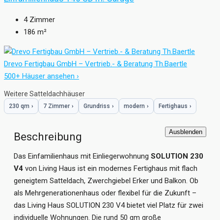
4
Zimmer
186
m²
Drevo Fertigbau GmbH – Vertrieb.- & Beratung Th.Baertle
500+ Häuser ansehen ›
Weitere Satteldachhäuser
230 qm
›
7 Zimmer
›
Grundriss
›
modern
›
Fertighaus
›
Ausblenden
Beschreibung
Das Einfamilienhaus mit Einliegerwohnung
SOLUTION 230
V4
von Living Haus ist ein modernes Fertighaus mit flach
geneigtem Satteldach, Zwerchgiebel Erker und Balkon. Ob
als Mehrgenerationenhaus oder flexibel für die Zukunft –
das Living Haus SOLUTION 230 V4 bietet viel Platz für zwei
individuelle Wohnungen. Die rund 50 qm große