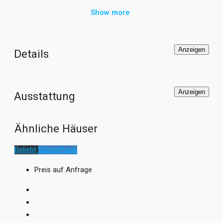
offen gestaltet mit moderner Wohnküche und gerader
Show more
Treppe. Im Wohnzimmer sorgt ein riesengroßes,
querliegendes Fenster mit Sitzbank für eine helle,
freundliche und lichtdurchflutete Wohnlandschaft. Das
Anzeigen
Details
Dennert Massivhaus ICON 3 wird mit vier verschiedenen
Dachformen, zwei Treppenvarianten und in zahlreichen
Grundrissversionen angeboten.
Anzeigen
Ausstattung
Ähnliche Häuser
Beliebt
Musterhaus
Preis auf Anfrage