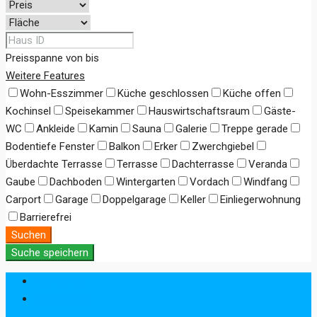
Preisspanne
von
bis
Weitere Features
Wohn-Esszimmer
Küche geschlossen
Küche offen
Kochinsel
Speisekammer
Hauswirtschaftsraum
Gäste-
WC
Ankleide
Kamin
Sauna
Galerie
Treppe gerade
Bodentiefe Fenster
Balkon
Erker
Zwerchgiebel
Überdachte Terrasse
Terrasse
Dachterrasse
Veranda
Gaube
Dachboden
Wintergarten
Vordach
Windfang
Carport
Garage
Doppelgarage
Keller
Einliegerwohnung
Barrierefrei
Suchen
Suche speichern
Anmeldung
Registrieren