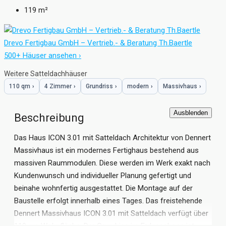
119
m²
Drevo Fertigbau GmbH – Vertrieb.- & Beratung Th.Baertle
500+ Häuser ansehen ›
Weitere Satteldachhäuser
110 qm
›
4 Zimmer
›
Grundriss
›
modern
›
Massivhaus
›
Ausblenden
Beschreibung
Das Haus ICON 3.01 mit Satteldach Architektur von Dennert
Massivhaus ist ein modernes Fertighaus bestehend aus
massiven Raummodulen. Diese werden im Werk exakt nach
Kundenwunsch und individueller Planung gefertigt und
beinahe wohnfertig ausgestattet. Die Montage auf der
Baustelle erfolgt innerhalb eines Tages. Das freistehende
Dennert Massivhaus ICON 3.01 mit Satteldach verfügt über
119 qm Wohnfläche. Der Grundriss im Erdgeschoss ist