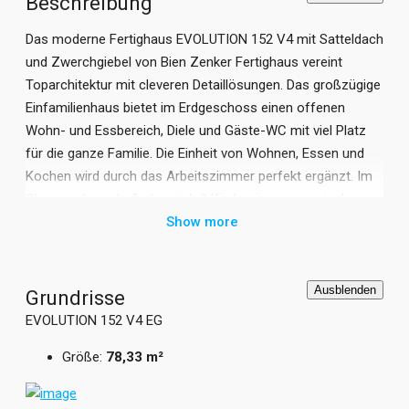
Beschreibung
Das moderne Fertighaus EVOLUTION 152 V4 mit Satteldach
und Zwerchgiebel von Bien Zenker Fertighaus vereint
Toparchitektur mit cleveren Detaillösungen. Das großzügige
Einfamilienhaus bietet im Erdgeschoss einen offenen
Wohn- und Essbereich, Diele und Gäste-WC mit viel Platz
für die ganze Familie. Die Einheit von Wohnen, Essen und
Kochen wird durch das Arbeitszimmer perfekt ergänzt. Im
Obergeschoss befinden sich 2 Kinderzimmer sowie das
luxuriöse Schlafzimmer mit Ankleide und großzügigem
Show more
Wellness-Bad. Schicke und gleichzeitig praktische
Architektur-Bauteile ermöglichen es Ihnen Ihr individuelles
Einfamilienhaus EVOLUTION 152 V4 mit Bien Zenker
Ausblenden
Grundrisse
Fertighaus zu kreieren. Ein Haus das perfekt zu Ihren
EVOLUTION 152 V4 EG
Anforderungen und Wünschen passt.
Größe:
78,33 m²
Grundrisse und Abbildungen können Extras zeigen.
Flächenangaben nach DIN 277.