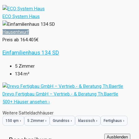
ECO System Haus
Hausentwurf
Preis ab
164.405€
Einfamilienhaus 134 SD
5
Zimmer
134
m²
Drevo Fertigbau GmbH – Vertrieb.- & Beratung Th.Baertle
500+ Häuser ansehen ›
Weitere Satteldachhäuser
150 qm
›
5 Zimmer
›
Grundriss
›
klassisch
›
Fertighaus
›
Ausblenden