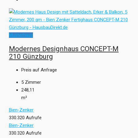
„Deutschlands Kundenchampion“ (F.A.Z.-Institut 2020) oder
mit dem Plus X Award („Most Innovative Brand“ 2021). Die
positiven Erfahrungen
unzähliger Bien-Zenker Bauherren
sprechen ebenfalls eine deutliche Sprache.
Musterhaus
Weitere Informationen erhalten Sie unter:
www.bien-
zenker.de
Modernes Designhaus CONCEPT-M
210 Günzburg
Preis auf Anfrage
5
Zimmer
248,11
m²
Bien-Zenker
330.320 Aufrufe
Bien-Zenker
330.320 Aufrufe