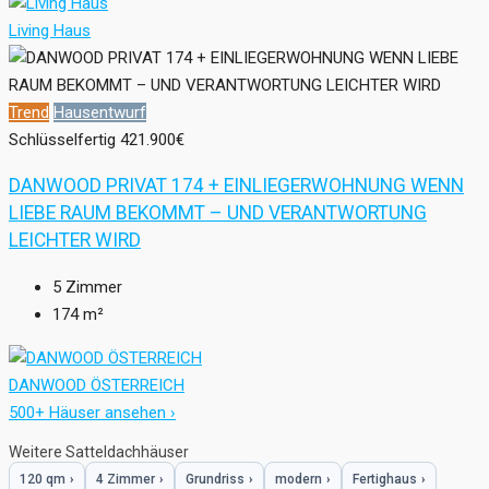
Living Haus
Trend
Hausentwurf
Schlüsselfertig
421.900€
DANWOOD PRIVAT 174 + EINLIEGERWOHNUNG WENN
LIEBE RAUM BEKOMMT – UND VERANTWORTUNG
LEICHTER WIRD
5
Zimmer
174
m²
DANWOOD ÖSTERREICH
500+ Häuser ansehen ›
Weitere Satteldachhäuser
120 qm
›
4 Zimmer
›
Grundriss
›
modern
›
Fertighaus
›