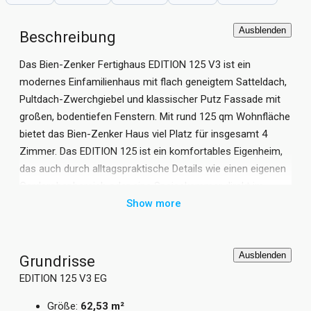
Ausblenden
Beschreibung
Das Bien-Zenker Fertighaus EDITION 125 V3 ist ein
modernes Einfamilienhaus mit flach geneigtem Satteldach,
Pultdach-Zwerchgiebel und klassischer Putz Fassade mit
großen, bodentiefen Fenstern. Mit rund 125 qm Wohnfläche
bietet das Bien-Zenker Haus viel Platz für insgesamt 4
Zimmer. Das EDITION 125 ist ein komfortables Eigenheim,
das auch durch alltagspraktische Details wie einen eigenen
Garderobenbereich oder eine Speisekammer direkt im
Anschluss an die Küche zu überzeugen weiß. Vom
Show more
Hauseingang, der wahlweise auf der Giebel- oder Traufseite
liegt, führt die Diele in einen großzügig bemessenen,
offenen Koch-Ess-Wohnbereich – wie geschaffen für eine
Ausblenden
Grundrisse
vierköpfige Familie. Morgens locken hier der
EDITION 125 V3 EG
Frühstückstresen für ein kleines und der Esstisch für ein
Größe:
62,53 m²
ausgiebiges Frühstück. Das Obergeschoss bietet zudem