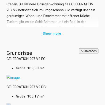
Etagen. Die kleinere Einliegerwohnung des CELEBRATION
207 V2 befindet sich im Erdgeschoss. Sie verfügt über ein
geräumiges Wohn- und Esszimmer mit offener Küche.
Zudem gibt es ein Schlafzimmer und ein Bad. In der
Hauptwohnung ist der Wohn- und Essbereich größer
gestaltet. Durch den Erker kann zusätzlicher Platz für einen
Show more
Essbereich geschaffen werden. Auch von außen setzt sich
dieser Anbau vom übrigen Bien-Zenker Zweifamilienhaus
ab. Die vielen Fenster sorgen für einen lichtdurchfluteten
Ausblenden
Grundrisse
Raum. Im Obergeschoss des CELEBRATION 207 V2
CELEBRATION 207 V2 EG
befinden sich zwei Kinderzimmer, ein Schlafzimmer mit
Größe:
103,33 m²
Ankleide sowie ein Bad.
Grundrisse und Abbildungen können Extras zeigen.
Flächenangaben nach DIN 277.
CELEBRATION 207 V2 DG
Größe:
105,17 m²
Bauen mit Bien-Zenker