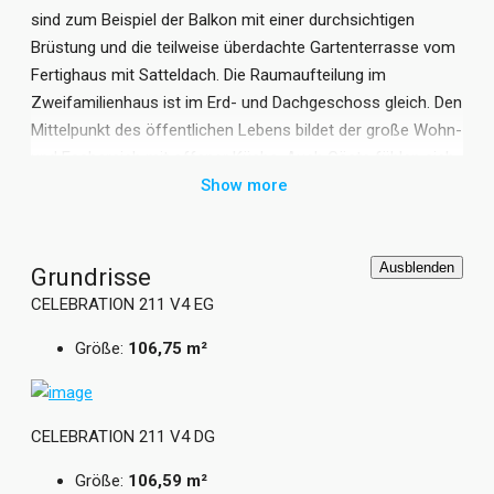
sind zum Beispiel der Balkon mit einer durchsichtigen
Brüstung und die teilweise überdachte Gartenterrasse vom
Fertighaus mit Satteldach. Die Raumaufteilung im
Zweifamilienhaus ist im Erd- und Dachgeschoss gleich. Den
Mittelpunkt des öffentlichen Lebens bildet der große Wohn-
und Essbereich mit offener Küche. Auch Gäste fühlen sich
im Zweifamilienhaus sofort wohl. Zudem gelangt durch die
Show more
großen Fenster viel Tageslicht in den Raum vom Bien-
Zenker Stadthaus. Zu den privaten Räume der Bewohner
des CELEBRATION 211 V4 zählen das Kinderzimmer und
Ausblenden
Grundrisse
das Schlafzimmer der Eltern. Im Raum neben der Küche
CELEBRATION 211 V4 EG
planen die Bien-Zenker Architekten das Badezimmer.
Größe:
106,75 m²
Ergänzt wird das Fertighaus mit Satteldach durch einen
Technikraum auf jeder Etage.
Grundrisse und Abbildungen können Extras zeigen.
CELEBRATION 211 V4 DG
Flächenangaben nach DIN 277.
Größe:
106,59 m²