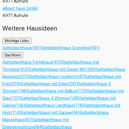
4.977 Aufrufe
allkauf haus GmbH
4.977 Aufrufe
Weitere Hausideen
Wichtige Links
Satteldachhaus
(501)
Satteldachhaus Grundriss
(501)
Dachform
Satteldachhaus Fertighaus
(415)
Satteldachhaus mit
Terrasse
(412)
Satteldachhaus mit Gäste-WC
(392)
Satteldachhaus
klassisch
(373)
Satteldachhaus modern
(347)
Satteldachhaus mit
Putz
(319)
Satteldachhaus mit Erker
(247)
Satteldachhaus 5
Zimmer
(198)
Satteldachhaus mit Balkon
(175)
Satteldachhaus mit
Glas
(157)
Satteldachhaus 4 Zimmer
(145)
Satteldachhaus mit
Galerie
(136)
Satteldachhaus Landhaus
(118)
Satteldachhaus mit
Holz
(114)
Satteldachhaus mit Garage
(96)
Satteldachhaus
Massivhaus
(87)
Satteldachhaus mit
Einliegerwohnung
(84)
Satteldachhaus