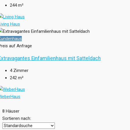
244
m²
Living Haus
Kundenhaus
Preis auf Anfrage
Extravagantes Einfamilienhaus mit Satteldach
4
Zimmer
242
m²
WeberHaus
8 Häuser
Sortieren nach: