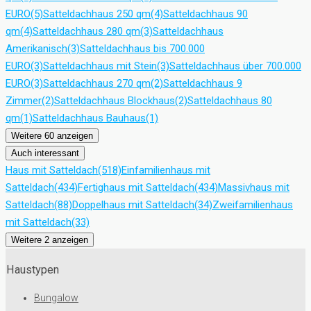
EURO
(5)
Satteldachhaus 250 qm
(4)
Satteldachhaus 90
qm
(4)
Satteldachhaus 280 qm
(3)
Satteldachhaus
Amerikanisch
(3)
Satteldachhaus bis 700.000
EURO
(3)
Satteldachhaus mit Stein
(3)
Satteldachhaus über 700.000
EURO
(3)
Satteldachhaus 270 qm
(2)
Satteldachhaus 9
Zimmer
(2)
Satteldachhaus Blockhaus
(2)
Satteldachhaus 80
qm
(1)
Satteldachhaus Bauhaus
(1)
Weitere 60 anzeigen
Auch interessant
Haus mit Satteldach
(518)
Einfamilienhaus mit
Satteldach
(434)
Fertighaus mit Satteldach
(434)
Massivhaus mit
Satteldach
(88)
Doppelhaus mit Satteldach
(34)
Zweifamilienhaus
mit Satteldach
(33)
Weitere 2 anzeigen
Haustypen
Bungalow