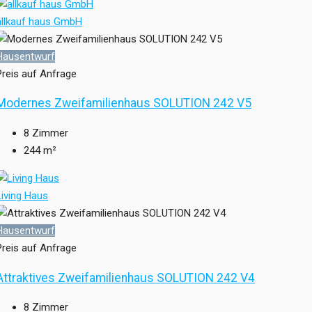
allkauf haus GmbH
Hausentwurf
Preis auf Anfrage
Modernes Zweifamilienhaus SOLUTION 242 V5
8
Zimmer
244
m²
Living Haus
Hausentwurf
Preis auf Anfrage
Attraktives Zweifamilienhaus SOLUTION 242 V4
8
Zimmer