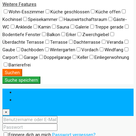
Weitere Features
Wohn-Esszimmer
Küche geschlossen
Küche offen
Kochinsel
Speisekammer
Hauswirtschaftsraum
Gäste-
WC
Ankleide
Kamin
Sauna
Galerie
Treppe gerade
Bodentiefe Fenster
Balkon
Erker
Zwerchgiebel
Überdachte Terrasse
Terrasse
Dachterrasse
Veranda
Gaube
Dachboden
Wintergarten
Vordach
Windfang
Carport
Garage
Doppelgarage
Keller
Einliegerwohnung
Barrierefrei
Suchen
Suche speichern
Anmeldung
Registrieren
×
Erinnere dich an mich
Passwort vergessen?