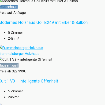
Kundenhaus
Preis auf Anfrage
Modernes Holzhaus Goll B249 mit Erker & Balkon
5
Zimmer
249
m²
Frammelsberger Holzhaus
Hausentwurf
Preis ab
329.999€
Cult 1 V3 – intelligente Offenheit
5
Zimmer
245
m²