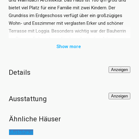
bietet viel Platz für eine Familie mit zwei Kindern. Der
Grundriss im Erdgeschoss verfügt über ein großzügiges
Wohn- und Esszimmer mit verglasten Erker und schöner
Terrasse mit Loggia. Besonders wichtig war der Bauherrin
ein Büro im Erdgeschoss für die selbständige Arbeit von zu
Hause aus. Im Obergeschoss bietet das Einfamilienhaus
Show more
Vario-Haus 160 III von ECO System HAUS viel Platz für ein
Elternschlafzimmer, zwei Kinderzimmer, ein Gästezimmer
und das Familienbad. Das Dachgeschoss hat der Bauherr in
Anzeigen
Details
Eigenleistung ausgebaut und einen zusätzlichen
Kinderspielbereich und ein weiteres Gästezimmer
geschaffen. Das Vario-Haus 160 III von ECO System HAUS
Anzeigen
Ausstattung
ist ein individuelles Massivhaus mit Klinker Fassade,
Solaranlage, moderner Gastherme und dreifach verglasten
Sprossenfenstern im KfW-Effizienzhaus 70-Standard.
Ähnliche Häuser
Musterhaus