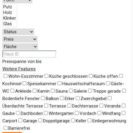
Preisspanne
von
bis
Weitere Features
Wohn-Esszimmer
Küche geschlossen
Küche offen
Kochinsel
Speisekammer
Hauswirtschaftsraum
Gäste-
WC
Ankleide
Kamin
Sauna
Galerie
Treppe gerade
Bodentiefe Fenster
Balkon
Erker
Zwerchgiebel
Überdachte Terrasse
Terrasse
Dachterrasse
Veranda
Gaube
Dachboden
Wintergarten
Vordach
Windfang
Carport
Garage
Doppelgarage
Keller
Einliegerwohnung
Barrierefrei