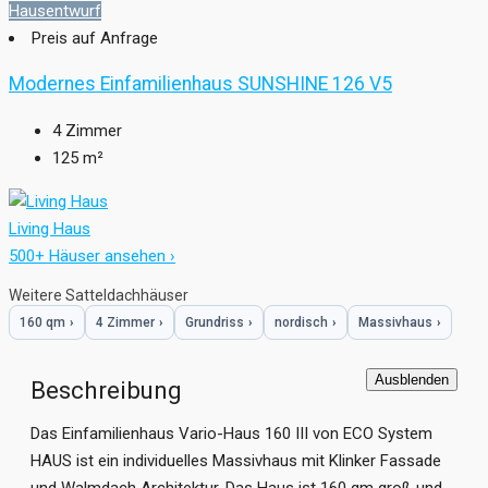
Hausentwurf
Preis auf Anfrage
Modernes Einfamilienhaus SUNSHINE 126 V5
4
Zimmer
125
m²
Living Haus
500+ Häuser ansehen ›
Weitere Satteldachhäuser
160 qm
›
4 Zimmer
›
Grundriss
›
nordisch
›
Massivhaus
›
Ausblenden
Beschreibung
Das Einfamilienhaus Vario-Haus 160 III von ECO System
HAUS ist ein individuelles Massivhaus mit Klinker Fassade
und Walmdach Architektur. Das Haus ist 160 qm groß und